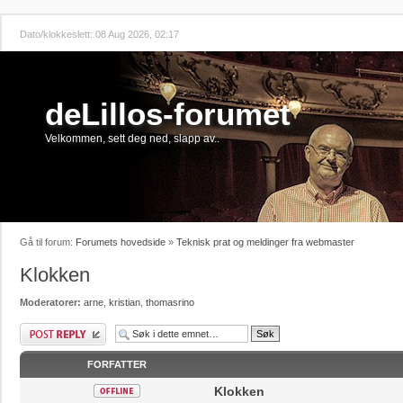
Dato/klokkeslett: 08 Aug 2026, 02:17
deLillos-forumet
Velkommen, sett deg ned, slapp av..
Gå til forum:
Forumets hovedside
»
Teknisk prat og meldinger fra webmaster
Klokken
Moderatorer:
arne
,
kristian
,
thomasrino
Skriv et svar
FORFATTER
Klokken