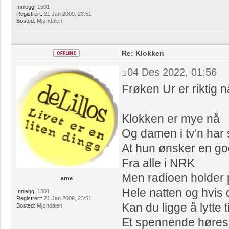
Innlegg:
1501
Registrert:
21 Jan 2009, 23:51
Bosted:
Mjøndalen
Re: Klokken
04 Des 2022, 01:56
Frøken Ur er riktig nå
Klokken er mye nå
Og damen i tv'n har 
At hun ønsker en go
Fra alle i NRK
Men radioen holder
arne
Hele natten og hvis d
Innlegg:
1501
Registrert:
21 Jan 2009, 23:51
Kan du ligge å lytte ti
Bosted:
Mjøndalen
Et spennende høresp