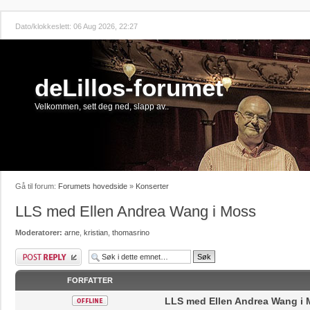
Dato/klokkeslett: 06 Aug 2026, 22:27
deLillos-forumet
Velkommen, sett deg ned, slapp av..
Gå til forum:
Forumets hovedside
»
Konserter
LLS med Ellen Andrea Wang i Moss
Moderatorer:
arne
,
kristian
,
thomasrino
Skriv et svar
FORFATTER
LLS med Ellen Andrea Wang i