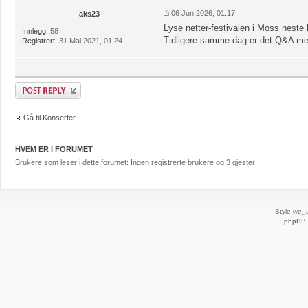
06 Jun 2026, 01:17
aks23
Lyse netter-festivalen i Moss neste
Innlegg:
58
Tidligere samme dag er det Q&A me
Registrert:
31 Mai 2021, 01:24
Skriv et svar
Gå til Konserter
HVEM ER I FORUMET
Brukere som leser i dette forumet: Ingen registrerte brukere og 3 gjester
Style
we_u
phpBB.