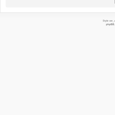
Style
we_u
phpBB.