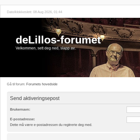
Dato/klokkeslett: 08 Aug 2026, 01:44
deLillos-forumet
Velkommen, sett deg ned, slapp av..
Gå til forum:
Forumets hovedside
Send aktiveringsepost
Brukernavn:
E-postadresse:
Dette må være e-postadressen du regitrerte deg med.