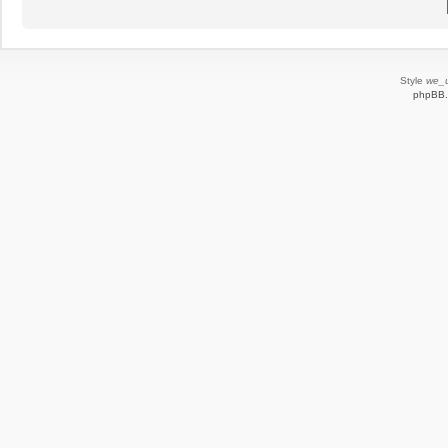
Style
we_u
phpBB.