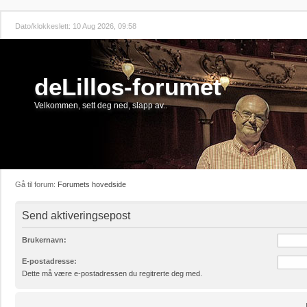
Dato/klokkeslett: 10 Aug 2026, 09:58
deLillos-forumet
Velkommen, sett deg ned, slapp av..
Gå til forum:
Forumets hovedside
Send aktiveringsepost
Brukernavn:
E-postadresse:
Dette må være e-postadressen du regitrerte deg med.