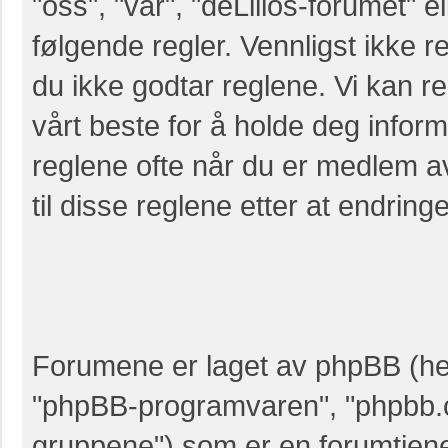
"oss", "vår", "deLillos-forumet" el
følgende regler. Vennligst ikke r
du ikke godtar reglene. Vi kan r
vårt beste for å holde deg infor
reglene ofte når du er medlem a
til disse reglene etter at endringer
Forumene er laget av phpBB (her
"phpBB-programvaren", "phpbb.
gruppene") som er en forumtjene