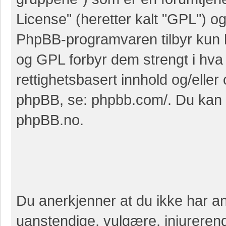
License
" (heretter kalt "GPL") o
PhpBB-programvaren tilbyr kun h
og GPL forbyr dem strengt i hva v
rettighetsbasert innhold og/elle
phpBB, se:
phpbb.com/
. Du kan
phpBB.no
.
Du anerkjenner at du ikke har anl
uanstendige, vulgære, injurerend