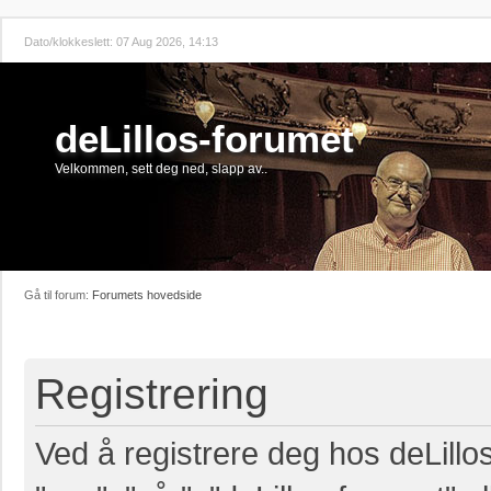
Dato/klokkeslett: 07 Aug 2026, 14:13
deLillos-forumet
Velkommen, sett deg ned, slapp av..
Gå til forum:
Forumets hovedside
Registrering
Ved å registrere deg hos deLillos