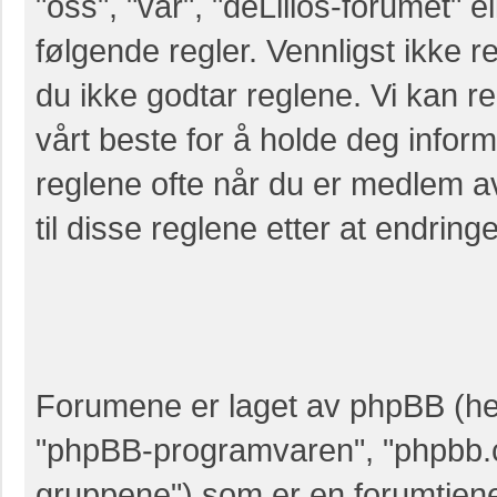
"oss", "vår", "deLillos-forumet" el
følgende regler. Vennligst ikke r
du ikke godtar reglene. Vi kan r
vårt beste for å holde deg infor
reglene ofte når du er medlem a
til disse reglene etter at endringer
Forumene er laget av phpBB (her
"phpBB-programvaren", "phpbb.
gruppene") som er en forumtjene