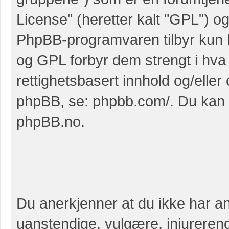
License
" (heretter kalt "GPL") o
PhpBB-programvaren tilbyr kun h
og GPL forbyr dem strengt i hva v
rettighetsbasert innhold og/elle
phpBB, se:
phpbb.com/
. Du kan
phpBB.no
.
Du anerkjenner at du ikke har anl
uanstendige, vulgære, injurerend