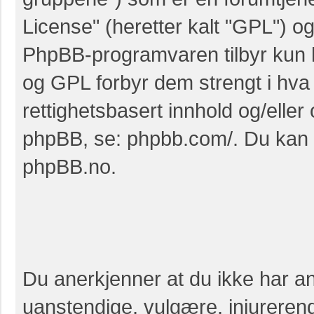
License
" (heretter kalt "GPL") o
PhpBB-programvaren tilbyr kun h
og GPL forbyr dem strengt i hva v
rettighetsbasert innhold og/elle
phpBB, se:
phpbb.com/
. Du kan
phpBB.no
.
Du anerkjenner at du ikke har anl
uanstendige, vulgære, injurerend