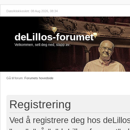
Dato/klokkeslett: 08 Aug 2026, 08:34
deLillos-forumet
Velkommen, sett deg ned, slapp av..
Gå til forum:
Forumets hovedside
Registrering
Ved å registrere deg hos deLillos