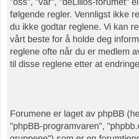
"oss", "vår", "deLillos-forumet" el
følgende regler. Vennligst ikke r
du ikke godtar reglene. Vi kan r
vårt beste for å holde deg infor
reglene ofte når du er medlem a
til disse reglene etter at endringer
Forumene er laget av phpBB (her
"phpBB-programvaren", "phpbb.
gruppene") som er en forumtjene