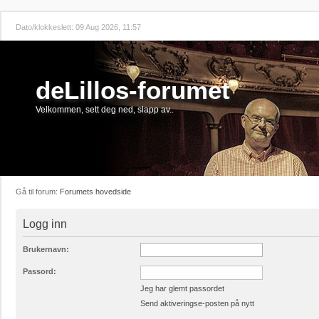
Dato/klokkeslett: 09 Aug 2026, 11:57
deLillos-forumet
Velkommen, sett deg ned, slapp av..
Gå til forum:
Forumets hovedside
Logg inn
Brukernavn:
Passord:
Jeg har glemt passordet
Send aktiveringse-posten på nytt