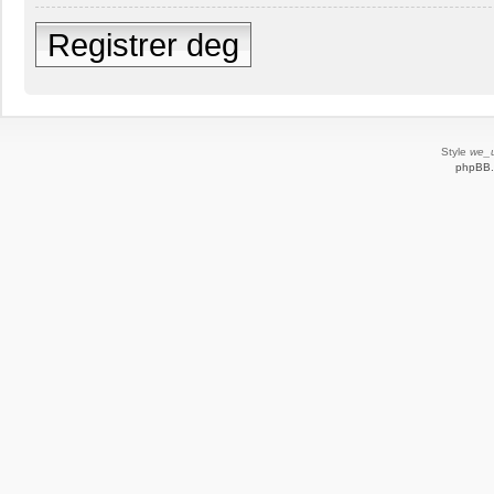
Registrer deg
Style
we_u
phpBB.