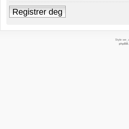
Registrer deg
Style
we_u
phpBB.