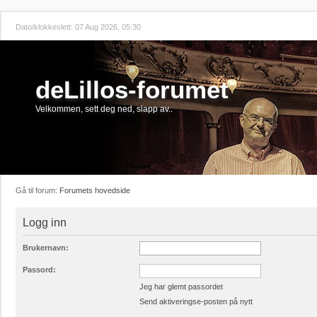
Dato/klokkeslett: 07 Aug 2026, 05:30
deLillos-forumet
Velkommen, sett deg ned, slapp av..
Gå til forum:
Forumets hovedside
Logg inn
Brukernavn:
Passord:
Jeg har glemt passordet
Send aktiveringse-posten på nytt