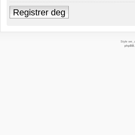
Registrer deg
Style
we_u
phpBB.