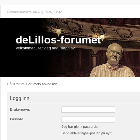
Dato/klokkeslett: 06 Aug 2026, 11:42
deLillos-forumet
Velkommen, sett deg ned, slapp av..
Gå til forum:
Forumets hovedside
Logg inn
Brukernavn:
Passord:
Jeg har glemt passordet
Send aktiveringse-posten på nytt