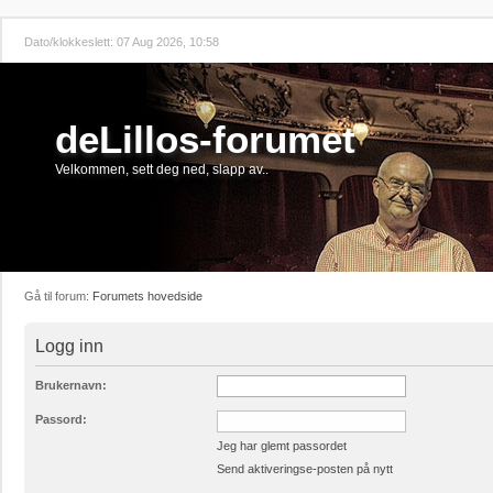
Dato/klokkeslett: 07 Aug 2026, 10:58
deLillos-forumet
Velkommen, sett deg ned, slapp av..
Gå til forum:
Forumets hovedside
Logg inn
Brukernavn:
Passord:
Jeg har glemt passordet
Send aktiveringse-posten på nytt