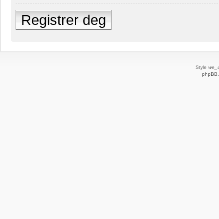
Registrer deg
Style
we_u
phpBB.