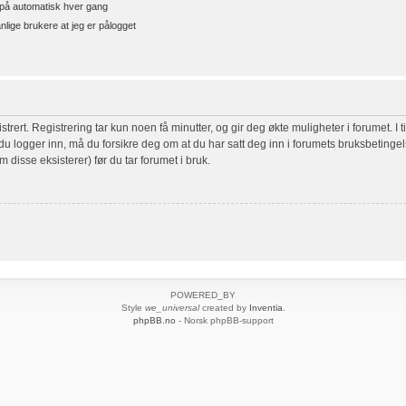
å automatisk hver gang
nlige brukere at jeg er pålogget
rert. Registrering tar kun noen få minutter, og gir deg økte muligheter i forumet. I t
r du logger inn, må du forsikre deg om at du har satt deg inn i forumets bruksbetingel
m disse eksisterer) før du tar forumet i bruk.
POWERED_BY
Style
we_universal
created by
Inventia
.
phpBB.no
- Norsk phpBB-support