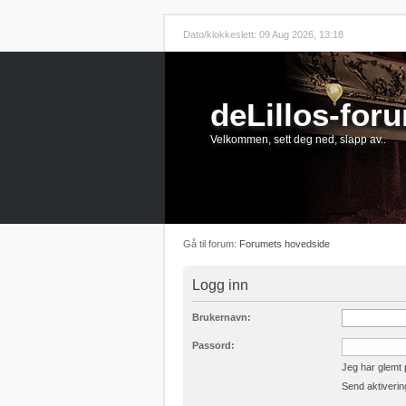
Dato/klokkeslett: 09 Aug 2026, 13:18
deLillos-for
Velkommen, sett deg ned, slapp av..
Gå til forum:
Forumets hovedside
Logg inn
Brukernavn:
Passord:
Jeg har glemt
Send aktiverin