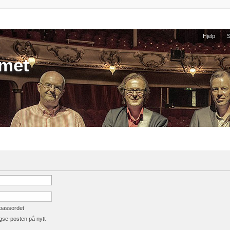
Hjelp
umet
 passordet
gse-posten på nytt