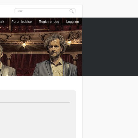
Søk
Forumledelse
Registrer deg
Logg inn