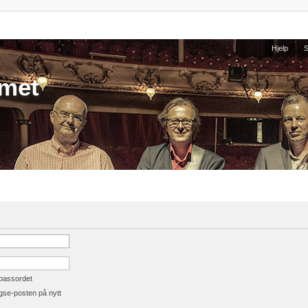
Hjelp
umet
 passordet
gse-posten på nytt