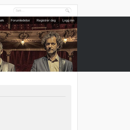
Søk
Forumledelse
Registrer deg
Logg inn