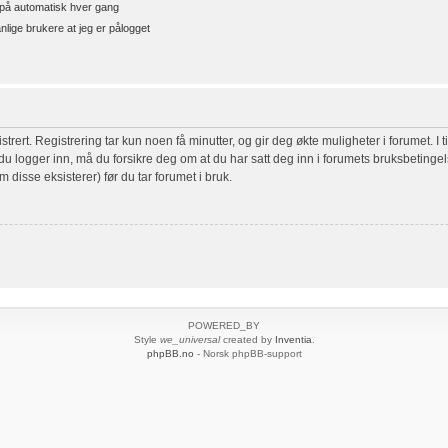
å automatisk hver gang
nlige brukere at jeg er pålogget
rert. Registrering tar kun noen få minutter, og gir deg økte muligheter i forumet. I t
r du logger inn, må du forsikre deg om at du har satt deg inn i forumets bruksbetingel
m disse eksisterer) før du tar forumet i bruk.
POWERED_BY
Style
we_universal
created by
Inventia
.
phpBB.no
- Norsk phpBB-support