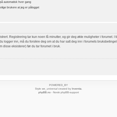
å automatisk hver gang
nlige brukere at jeg er pålogget
rert. Registrering tar kun noen få minutter, og gir deg økte muligheter i forumet. I t
r du logger inn, må du forsikre deg om at du har satt deg inn i forumets bruksbetingel
m disse eksisterer) før du tar forumet i bruk.
POWERED_BY
Style
we_universal
created by
Inventia
.
phpBB.no
- Norsk phpBB-support