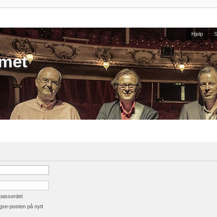
Hjelp
umet
 passordet
gse-posten på nytt