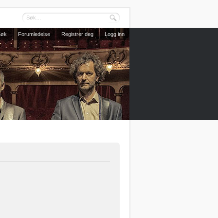
Søk
Forumledelse
Registrer deg
Logg inn