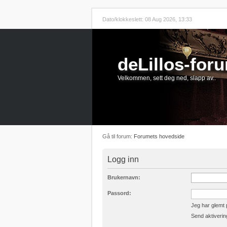
Dato/klokkeslett: 08 Aug 2026, 13:33
deLillos-for
Velkommen, sett deg ned, slapp av..
Gå til forum:
Forumets hovedside
Logg inn
Brukernavn:
Passord:
Jeg har glemt
Send aktiverin