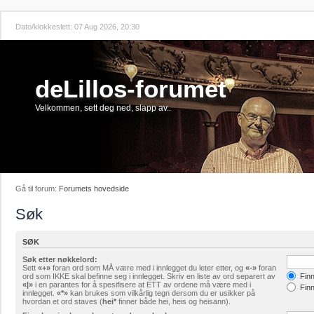
Dato/klokkeslett: 07 Aug 2026, 20:30
deLillos-forumet
Velkommen, sett deg ned, slapp av..
Gå til forum:
Forumets hovedside
Søk
SØK
Søk etter nøkkelord:
Sett
«+»
foran ord som MÅ være med i innlegget du leter etter, og
«-»
foran
ord som IKKE skal befinne seg i innlegget. Skriv en liste av ord separert av
Finn
«|»
i en parantes for å spesifisere at ETT av ordene må være med i
Finn
innlegget.
«*»
kan brukes som vilkårlig tegn dersom du er usikker på
hvordan et ord staves (
hei*
finner både hei, heis og heisann).