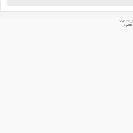
Style
we_u
phpBB.