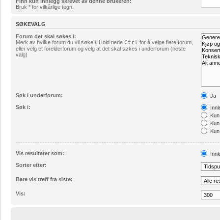
Finn kun innlegg skrevet av denne brukeren:
Bruk * for vilkårlige tegn.
SØKEVALG
Forum det skal søkes i:
Merk av hvilke forum du vil søke i. Hold nede
Ctrl
for å velge flere forum,
eller velg et forelderforum og velg at det skal søkes i underforum (neste
valg)
Søk i underforum:
Ja
Søk i:
Innl
Kun 
Kun 
Kun 
Vis resultater som:
Innl
Sorter etter:
Bare vis treff fra siste:
Vis: