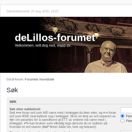
Dato/klokkeslett: 07 Aug 2026, 19:07
deLillos-forumet
Velkommen, sett deg ned, slapp av..
Gå til forum:
Forumets hovedside
Søk
SØK
Søk etter nøkkelord:
Sett
«+»
foran ord som MÅ være med i innlegget du leter etter, og
«-»
foran
ord som IKKE skal befinne seg i innlegget. Skriv en liste av ord separert av
Finn
«|»
i en parantes for å spesifisere at ETT av ordene må være med i
Finn
innlegget.
«*»
kan brukes som vilkårlig tegn dersom du er usikker på
hvordan et ord staves (
hei*
finner både hei, heis og heisann).