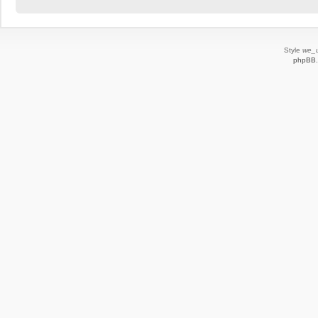
Style
we_u
phpBB.