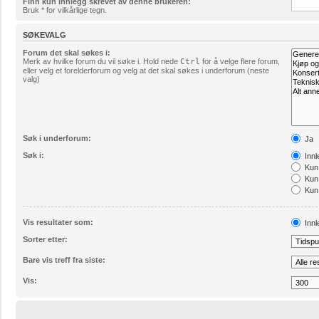
Finn kun innlegg skrevet av denne brukeren:
Bruk * for vilkårlige tegn.
SØKEVALG
Forum det skal søkes i:
Merk av hvilke forum du vil søke i. Hold nede
Ctrl
for å velge flere forum,
eller velg et forelderforum og velg at det skal søkes i underforum (neste
valg)
Søk i underforum:
Ja
Søk i:
Innl
Kun 
Kun 
Kun 
Vis resultater som:
Innl
Sorter etter:
Bare vis treff fra siste:
Vis: