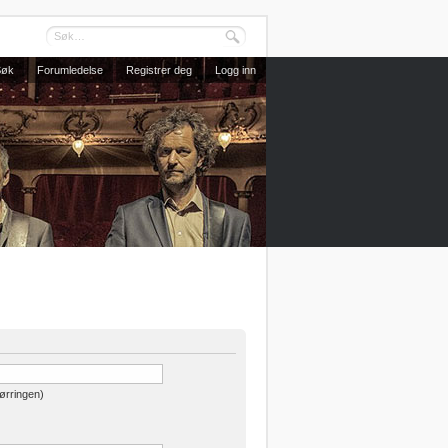
Søk
Forumledelse
Registrer deg
Logg inn
pørringen)