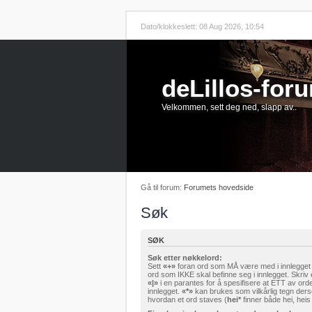
Dato/klokkeslett: 08 Aug 2026, 10:54
deLillos-for
Velkommen, sett deg ned, slapp av..
Gå til forum:
Forumets hovedside
Søk
SØK
Søk etter nøkkelord:
Sett
«+»
foran ord som MÅ være med i innlegget d
ord som IKKE skal befinne seg i innlegget. Skriv 
«|»
i en parantes for å spesifisere at ETT av or
innlegget.
«*»
kan brukes som vilkårlig tegn der
hvordan et ord staves (
hei*
finner både hei, heis