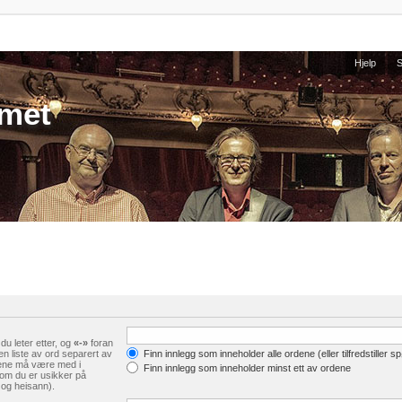
Hjelp
umet
u leter etter, og
«-»
foran
en liste av ord separert av
Finn innlegg som inneholder alle ordene (eller tilfredstiller s
dene må være med i
Finn innlegg som inneholder minst ett av ordene
som du er usikker på
 og heisann).