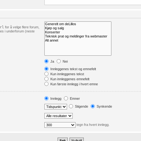
rl
for å velge flere forum,
økes i underforum (neste
Ja
Nei
Innleggenes tekst og emnefelt
Kun innleggenes tekst
Kun innleggenes emnefelt
Kun første innlegg i hvert emne
Innlegg
Emner
Stigende
Synkende
tegn fra hvert innlegg.