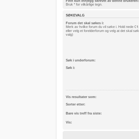
Finn kun innlegg skrevet av denne brukeren:
Bruk * for vilkårlige tegn.
SØKEVALG
Forum det skal søkes i:
Merk av hvilke forum du vil søke i. Hold nede
Ct
eller velg et forelderforum og velg at det skal s
valg)
Søk i underforum:
Søk i:
Vis resultater som:
Sorter etter:
Bare vis treff fra siste:
Vis: