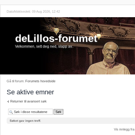
Dato/klokkeslett: 09 Aug 2026, 12:42
deLillos-forumet
Velkommen, sett deg ned, slapp av..
Gå til forum:
Forumets hovedside
Se aktive emner
Returner til avansert søk
Søket gav ingen treff.
Vis innlegg fra