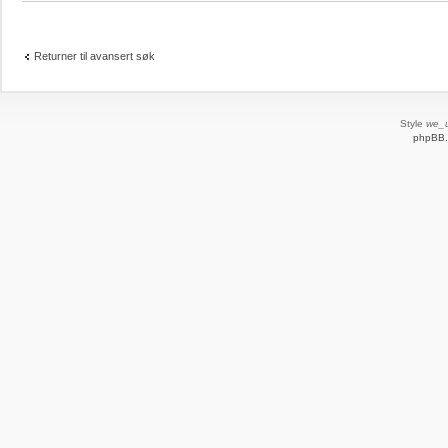
Returner til avansert søk
Style
we_u
phpBB.