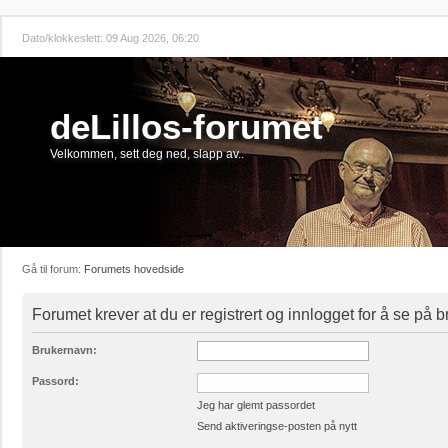
Dato/klokkeslett: 09 Aug 2026, 06:20
deLillos-forumet
Velkommen, sett deg ned, slapp av..
Gå til forum:
Forumets hovedside
Forumet krever at du er registrert og innlogget for å se på br
Brukernavn:
Passord:
Jeg har glemt passordet
Send aktiveringse-posten på nytt