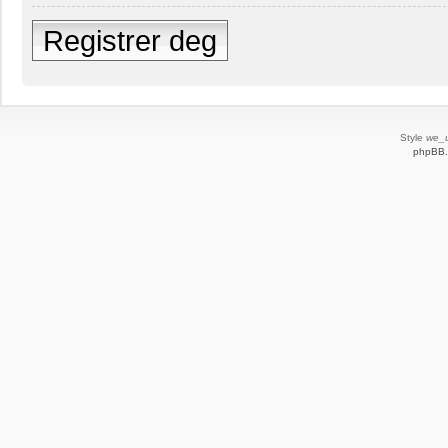
Registrer deg
Style
we_u
phpBB.