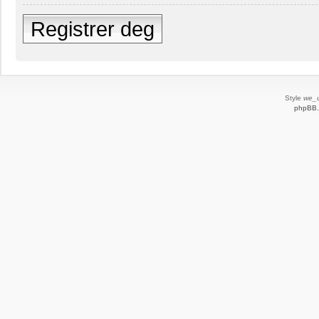
Registrer deg
Style
we_u
phpBB.