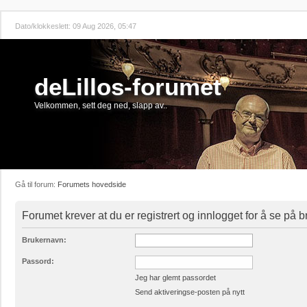
Dato/klokkeslett: 09 Aug 2026, 05:47
deLillos-forumet
Velkommen, sett deg ned, slapp av..
Gå til forum:
Forumets hovedside
Forumet krever at du er registrert og innlogget for å se på br
Brukernavn:
Passord:
Jeg har glemt passordet
Send aktiveringse-posten på nytt