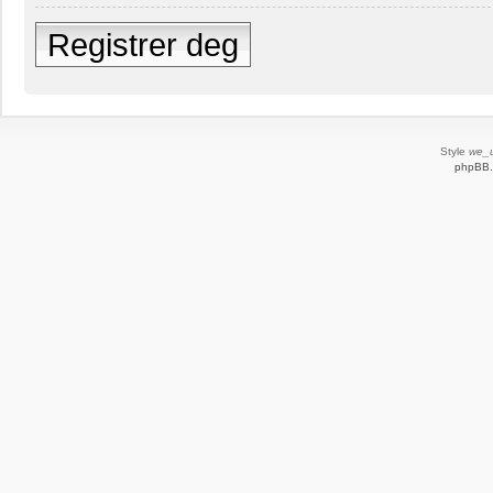
Registrer deg
Style
we_u
phpBB.