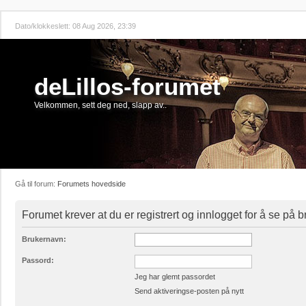
Dato/klokkeslett: 08 Aug 2026, 23:39
deLillos-forumet
Velkommen, sett deg ned, slapp av..
Gå til forum:
Forumets hovedside
Forumet krever at du er registrert og innlogget for å se på br
Brukernavn:
Passord:
Jeg har glemt passordet
Send aktiveringse-posten på nytt