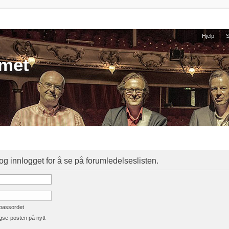
Hjelp
umet
 og innlogget for å se på forumledelseslisten.
 passordet
gse-posten på nytt