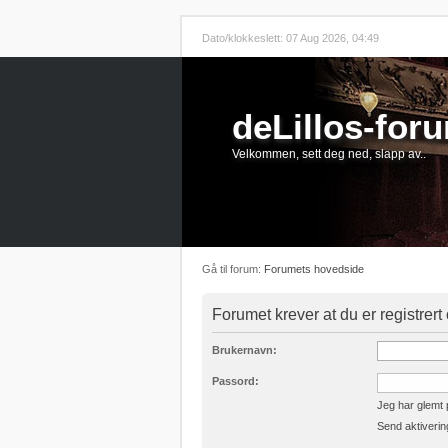
Dato/klokkeslett: 07 Aug 2026, 04:49
deLillos-for
Velkommen, sett deg ned, slapp av..
Gå til forum:
Forumets hovedside
Forumet krever at du er registrert
Brukernavn:
Passord:
Jeg har glemt
Send aktiverin