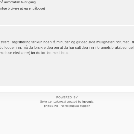
å automatisk hver gang
nlige brukere at jeg er pålogget
rert. Registrering tar kun noen få minutter, og gir deg økte muligheter i forumet. I t
r du logger inn, må du forsikre deg om at du har satt deg inn i forumets bruksbetingel
m disse eksisterer) før du tar forumet i bruk.
POWERED_BY
Style
we_universal
created by
Inventia
.
phpBB.no
- Norsk phpBB-support