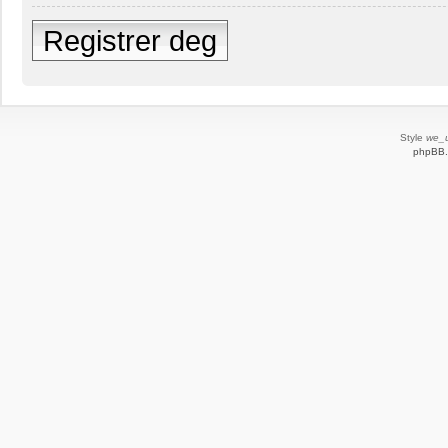
Registrer deg
Style
we_u
phpBB.