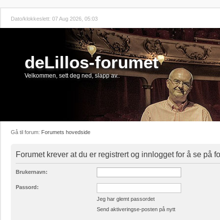
Dato/klokkeslett: 07 Aug 2026, 05:03
deLillos-forumet
Velkommen, sett deg ned, slapp av..
Gå til forum:
Forumets hovedside
Forumet krever at du er registrert og innlogget for å se på 
Brukernavn:
Passord:
Jeg har glemt passordet
Send aktiveringse-posten på nytt