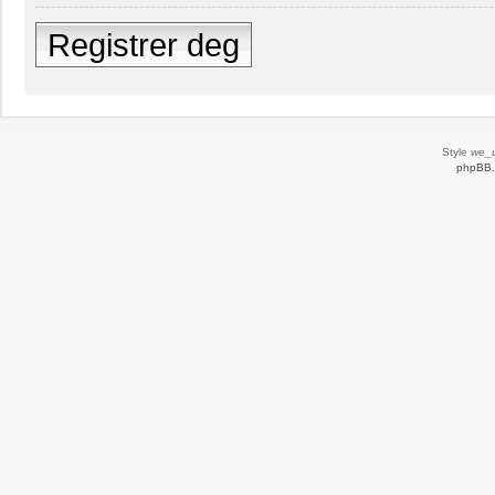
Registrer deg
Style
we_u
phpBB.