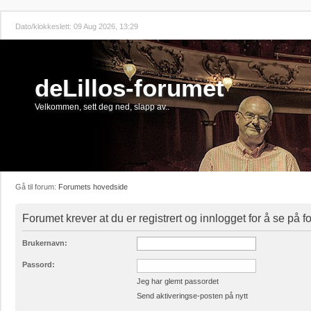
Dato/klokkeslett: 09 Aug 2026, 13:29
deLillos-forumet
Velkommen, sett deg ned, slapp av..
Gå til forum:
Forumets hovedside
Forumet krever at du er registrert og innlogget for å se på 
Brukernavn:
Passord:
Jeg har glemt passordet
Send aktiveringse-posten på nytt