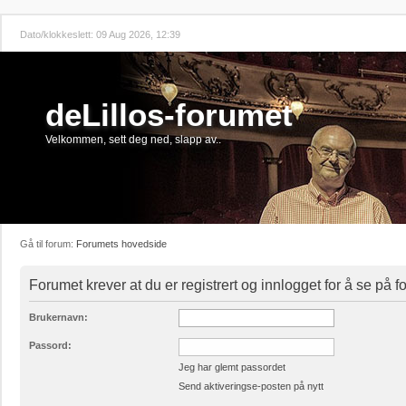
Dato/klokkeslett: 09 Aug 2026, 12:39
deLillos-forumet
Velkommen, sett deg ned, slapp av..
Gå til forum:
Forumets hovedside
Forumet krever at du er registrert og innlogget for å se på 
Brukernavn:
Passord:
Jeg har glemt passordet
Send aktiveringse-posten på nytt