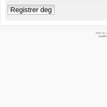
Registrer deg
Style
we_u
phpBB.