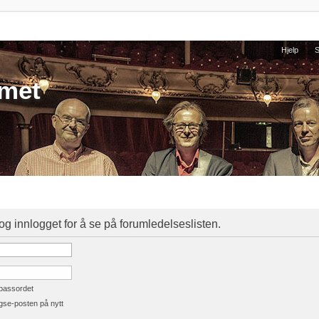
Hjelp
umet
 og innlogget for å se på forumledelseslisten.
 passordet
gse-posten på nytt