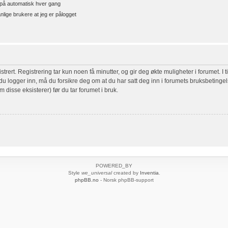
å automatisk hver gang
nlige brukere at jeg er pålogget
rert. Registrering tar kun noen få minutter, og gir deg økte muligheter i forumet. I t
r du logger inn, må du forsikre deg om at du har satt deg inn i forumets bruksbetingel
m disse eksisterer) før du tar forumet i bruk.
POWERED_BY
Style
we_universal
created by
Inventia
.
phpBB.no
- Norsk phpBB-support