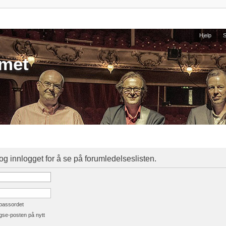
Hjelp
umet
 og innlogget for å se på forumledelseslisten.
 passordet
gse-posten på nytt