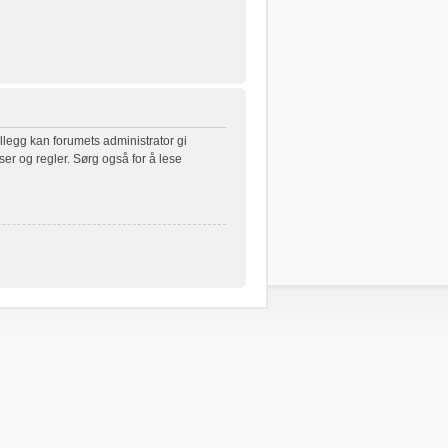
illegg kan forumets administrator gi
ser og regler. Sørg også for å lese