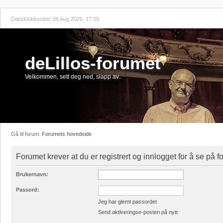
Dato/klokkeslett: 06 Aug 2026, 17:39
deLillos-forumet
Velkommen, sett deg ned, slapp av..
Gå til forum:
Forumets hovedside
Forumet krever at du er registrert og innlogget for å se på 
Brukernavn:
Passord:
Jeg har glemt passordet
Send aktiveringse-posten på nytt