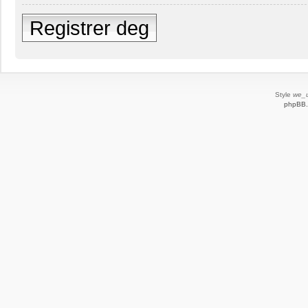
Registrer deg
Style
we_u
phpBB.