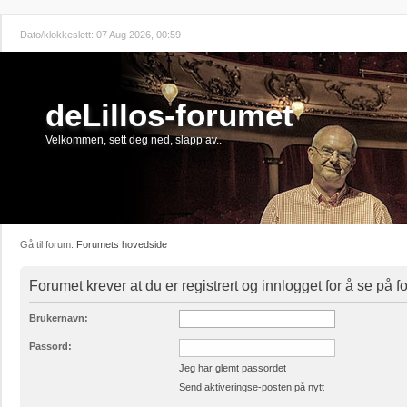
Dato/klokkeslett: 07 Aug 2026, 00:59
deLillos-forumet
Velkommen, sett deg ned, slapp av..
Gå til forum:
Forumets hovedside
Forumet krever at du er registrert og innlogget for å se på 
Brukernavn:
Passord:
Jeg har glemt passordet
Send aktiveringse-posten på nytt