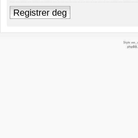
Registrer deg
Style
we_u
phpBB.