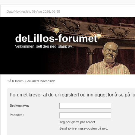
Dato/klokkeslett: 09 Aug 2026, 06:38
deLillos-forumet
Velkommen, sett deg ned, slapp av..
Gå til forum:
Forumets hovedside
Forumet krever at du er registrert og innlogget for å se på 
Brukernavn:
Passord:
Jeg har glemt passordet
Send aktiveringse-posten på nytt