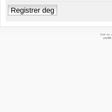
Registrer deg
Style
we_u
phpBB.