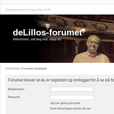
Dato/klokkeslett: 10 Aug 2026, 04:42
deLillos-forumet
Velkommen, sett deg ned, slapp av..
Gå til forum:
Forumets hovedside
Forumet krever at du er registrert og innlogget for å se på 
Brukernavn:
Passord:
Jeg har glemt passordet
Send aktiveringse-posten på nytt