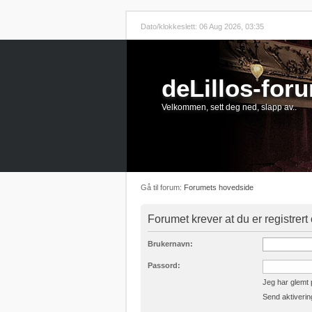
Dato/klokkeslett: 06 Aug 2026, 03:35
deLillos-for
Velkommen, sett deg ned, slapp av..
Gå til forum:
Forumets hovedside
Forumet krever at du er registrert
Brukernavn:
Passord:
Jeg har glemt
Send aktiverin