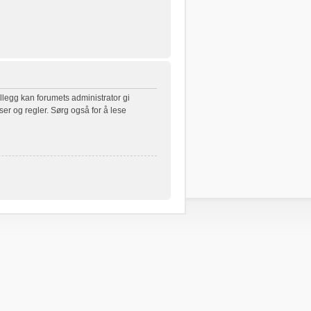
illegg kan forumets administrator gi
ser og regler. Sørg også for å lese