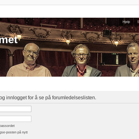
Hjelp
umet
 og innlogget for å se på forumledelseslisten.
 passordet
gse-posten på nytt