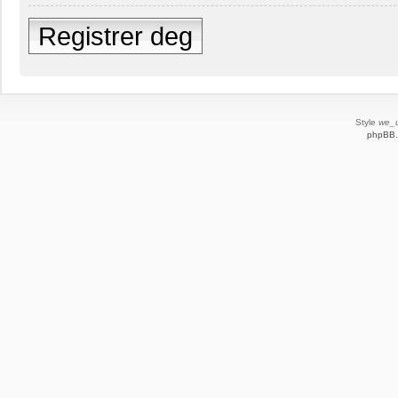
Registrer deg
Style
we_u
phpBB.