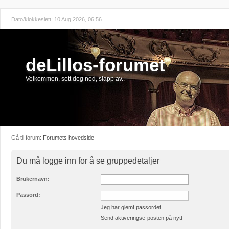
Dato/klokkeslett: 10 Aug 2026, 06:56
deLillos-forumet
Velkommen, sett deg ned, slapp av..
Gå til forum:
Forumets hovedside
Du må logge inn for å se gruppedetaljer
Brukernavn:
Passord:
Jeg har glemt passordet
Send aktiveringse-posten på nytt