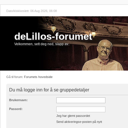
Dato/klokkeslett: 06 Aug 2026, 06:08
deLillos-forumet
Velkommen, sett deg ned, slapp av..
Gå til forum:
Forumets hovedside
Du må logge inn for å se gruppedetaljer
Brukernavn:
Passord:
Jeg har glemt passordet
Send aktiveringse-posten på nytt