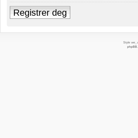
Registrer deg
Style
we_u
phpBB.