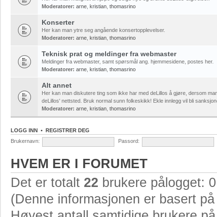
Moderatorer:
arne
,
kristian
,
thomasrino
Konserter
Her kan man ytre seg angående konsertopplevelser.
Moderatorer:
arne
,
kristian
,
thomasrino
Teknisk prat og meldinger fra webmaster
Meldinger fra webmaster, samt spørsmål ang. hjemmesidene, postes her.
Moderatorer:
arne
,
kristian
,
thomasrino
Alt annet
Her kan man diskutere ting som ikke har med deLillos å gjøre, dersom ma
deLillos' nettsted. Bruk normal sunn folkeskikk! Ekle innlegg vil bli sanksjon
Moderatorer:
arne
,
kristian
,
thomasrino
LOGG INN
•
REGISTRER DEG
Brukernavn:
Passord:
HVEM ER I FORUMET
Det er totalt
22
brukere pålogget: 0 
(Denne informasjonen er basert på 
Høyest antall samtidige brukere p