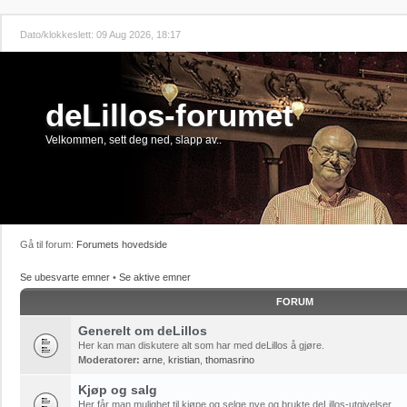
Dato/klokkeslett: 09 Aug 2026, 18:17
deLillos-forumet
Velkommen, sett deg ned, slapp av..
Gå til forum:
Forumets hovedside
Se ubesvarte emner
•
Se aktive emner
FORUM
Generelt om deLillos
Her kan man diskutere alt som har med deLillos å gjøre.
Moderatorer:
arne
,
kristian
,
thomasrino
Kjøp og salg
Her får man mulighet til kjøpe og selge nye og brukte deLillos-utgivelser.