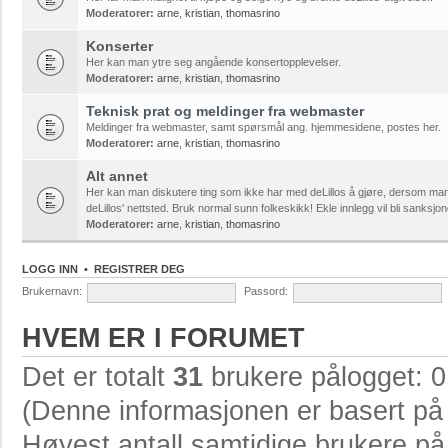
Moderatorer:
arne
,
kristian
,
thomasrino
Konserter
Her kan man ytre seg angående konsertopplevelser.
Moderatorer:
arne
,
kristian
,
thomasrino
Teknisk prat og meldinger fra webmaster
Meldinger fra webmaster, samt spørsmål ang. hjemmesidene, postes her.
Moderatorer:
arne
,
kristian
,
thomasrino
Alt annet
Her kan man diskutere ting som ikke har med deLillos å gjøre, dersom ma
deLillos' nettsted. Bruk normal sunn folkeskikk! Ekle innlegg vil bli sanksjon
Moderatorer:
arne
,
kristian
,
thomasrino
LOGG INN
•
REGISTRER DEG
Brukernavn:
Passord:
HVEM ER I FORUMET
Det er totalt
31
brukere pålogget: 0 
(Denne informasjonen er basert på 
Høyest antall samtidige brukere p