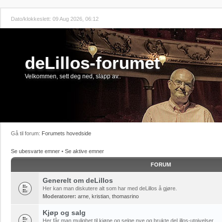
Dato/klokkeslett: 09 Aug 2026, 06:12
deLillos-forumet
Velkommen, sett deg ned, slapp av..
Gå til forum:
Forumets hovedside
Se ubesvarte emner
•
Se aktive emner
FORUM
Generelt om deLillos
Her kan man diskutere alt som har med deLillos å gjøre.
Moderatorer:
arne
,
kristian
,
thomasrino
Kjøp og salg
Her får man mulighet til kjøpe og selge nye og brukte deLillos-utgivelser.