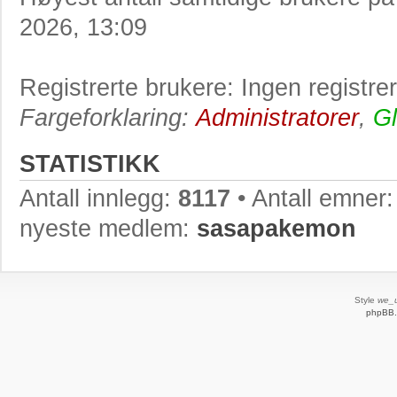
2026, 13:09
Registrerte brukere: Ingen registre
Fargeforklaring:
Administratorer
,
Gl
STATISTIKK
Antall innlegg:
8117
• Antall emner
nyeste medlem:
sasapakemon
Style
we_u
phpBB.