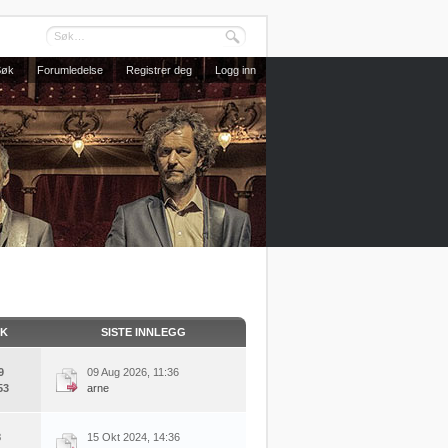
Søk
Forumledelse
Registrer deg
Logg inn
KK
SISTE INNLEGG
9
09 Aug 2026, 11:36
53
arne
8
15 Okt 2024, 14:36