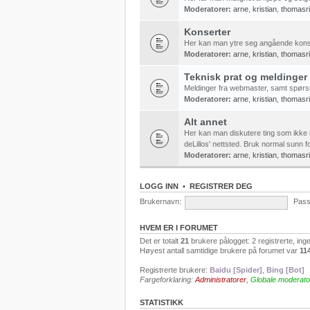
Moderatorer:
arne
,
kristian
,
thomasr
Konserter
Her kan man ytre seg angående kons
Moderatorer:
arne
,
kristian
,
thomasr
Teknisk prat og meldinger
Meldinger fra webmaster, samt spørs
Moderatorer:
arne
,
kristian
,
thomasr
Alt annet
Her kan man diskutere ting som ikke 
deLillos' nettsted. Bruk normal sunn fo
Moderatorer:
arne
,
kristian
,
thomasr
LOGG INN
•
REGISTRER DEG
Brukernavn:
Pass
HVEM ER I FORUMET
Det er totalt
21
brukere pålogget: 2 registrerte, ing
Høyest antall samtidige brukere på forumet var
11
Registrerte brukere:
Baidu [Spider]
,
Bing [Bot]
Fargeforklaring:
Administratorer
,
Globale moderato
STATISTIKK