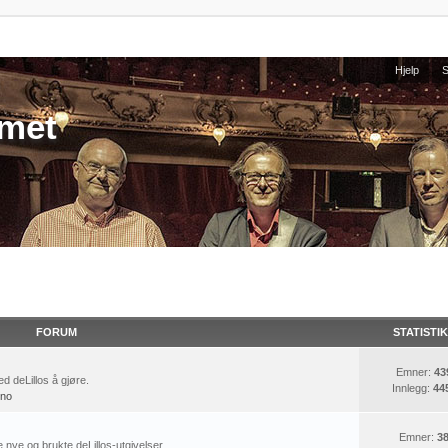
Hjelp
umet
FORUM
STATISTI
Emner:
43
d deLillos å gjøre.
Innlegg:
44
ino
Emner:
3
e nye og brukte deLillos-utgivelser.