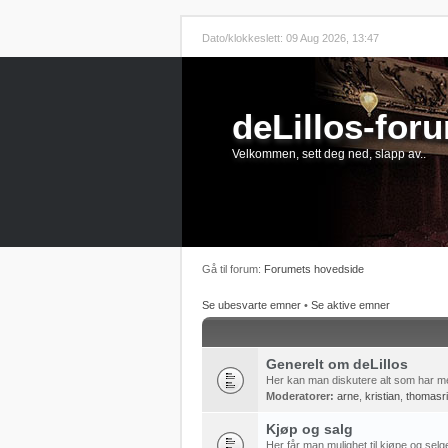
Dato/klokkeslett: 09 Aug 2026, 13:47
deLillos-for
Velkommen, sett deg ned, slapp av..
Gå til forum:
Forumets hovedside
Se ubesvarte emner
•
Se aktive emner
Generelt om deLillos
Her kan man diskutere alt som har me
Moderatorer:
arne
,
kristian
,
thomasr
Kjøp og salg
Her får man mulighet til kjøpe og selg