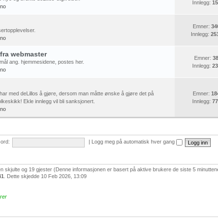
Innlegg:
15
ino
Emner:
34
ertopplevelser.
Innlegg:
25
ino
 fra webmaster
Emner:
3
mål ang. hjemmesidene, postes her.
Innlegg:
23
ino
har med deLillos å gjøre, dersom man måtte ønske å gjøre det på
Emner:
18
lkeskikk! Ekle innlegg vil bli sanksjonert.
Innlegg:
77
ino
ord:
|
Logg meg på automatisk hver gang
en skjulte og 19 gjester (Denne informasjonen er basert på aktive brukere de siste 5 minutten
41
. Dette skjedde 10 Feb 2026, 13:09
rer