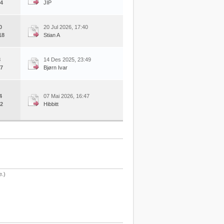
4
JIP
0
20 Jul 2026, 17:40
18
Stian A
8
14 Des 2025, 23:49
7
Bjørn Ivar
4
07 Mai 2026, 16:47
2
Hibbitt
e.)