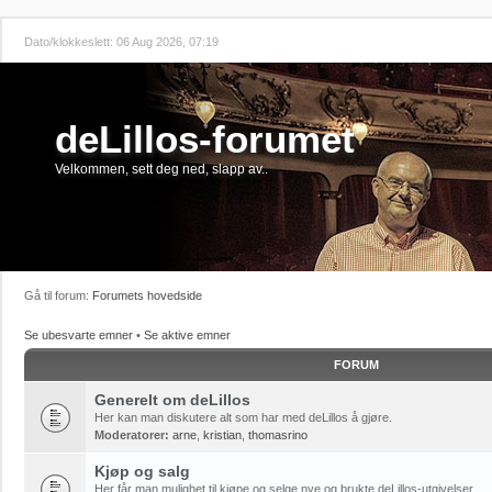
Dato/klokkeslett: 06 Aug 2026, 07:19
deLillos-forumet
Velkommen, sett deg ned, slapp av..
Gå til forum:
Forumets hovedside
Se ubesvarte emner
•
Se aktive emner
FORUM
Generelt om deLillos
Her kan man diskutere alt som har med deLillos å gjøre.
Moderatorer:
arne
,
kristian
,
thomasrino
Kjøp og salg
Her får man mulighet til kjøpe og selge nye og brukte deLillos-utgivelser.