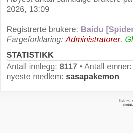
2026, 13:09
Registrerte brukere:
Baidu [Spider
Fargeforklaring:
Administratorer
,
Gl
STATISTIKK
Antall innlegg:
8117
• Antall emner
nyeste medlem:
sasapakemon
Style
we_u
phpBB.