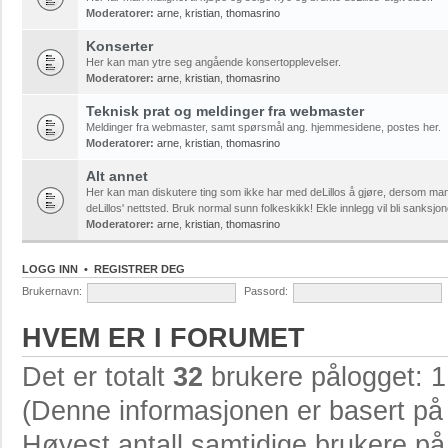
Moderatorer:
arne
,
kristian
,
thomasrino
Konserter
Her kan man ytre seg angående konsertopplevelser.
Moderatorer:
arne
,
kristian
,
thomasrino
Teknisk prat og meldinger fra webmaster
Meldinger fra webmaster, samt spørsmål ang. hjemmesidene, postes her.
Moderatorer:
arne
,
kristian
,
thomasrino
Alt annet
Her kan man diskutere ting som ikke har med deLillos å gjøre, dersom ma
deLillos' nettsted. Bruk normal sunn folkeskikk! Ekle innlegg vil bli sanksjon
Moderatorer:
arne
,
kristian
,
thomasrino
LOGG INN
•
REGISTRER DEG
Brukernavn:
Passord:
HVEM ER I FORUMET
Det er totalt
32
brukere pålogget: 1 
(Denne informasjonen er basert på 
Høyest antall samtidige brukere p