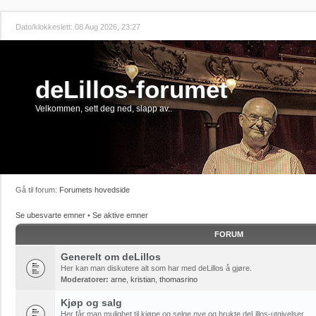
Dato/klokkeslett: 08 Aug 2026, 23:27
deLillos-forumet
Velkommen, sett deg ned, slapp av..
Gå til forum:
Forumets hovedside
Se ubesvarte emner
•
Se aktive emner
FORUM
Generelt om deLillos
Her kan man diskutere alt som har med deLillos å gjøre.
Moderatorer:
arne
,
kristian
,
thomasrino
Kjøp og salg
Her får man mulighet til kjøpe og selge nye og brukte deLillos-utgivelser.