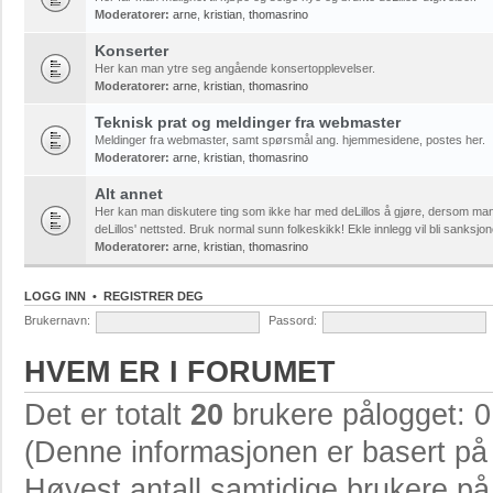
Moderatorer:
arne
,
kristian
,
thomasrino
Konserter
Her kan man ytre seg angående konsertopplevelser.
Moderatorer:
arne
,
kristian
,
thomasrino
Teknisk prat og meldinger fra webmaster
Meldinger fra webmaster, samt spørsmål ang. hjemmesidene, postes her.
Moderatorer:
arne
,
kristian
,
thomasrino
Alt annet
Her kan man diskutere ting som ikke har med deLillos å gjøre, dersom ma
deLillos' nettsted. Bruk normal sunn folkeskikk! Ekle innlegg vil bli sanksjon
Moderatorer:
arne
,
kristian
,
thomasrino
LOGG INN
•
REGISTRER DEG
Brukernavn:
Passord:
HVEM ER I FORUMET
Det er totalt
20
brukere pålogget: 0 
(Denne informasjonen er basert på 
Høyest antall samtidige brukere p