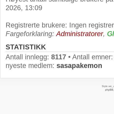
2026, 13:09
Registrerte brukere: Ingen registre
Fargeforklaring:
Administratorer
,
Gl
STATISTIKK
Antall innlegg:
8117
• Antall emner
nyeste medlem:
sasapakemon
Style
we_u
phpBB.