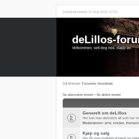
Dato/klokkeslett: 07 Aug 2026, 07:52
deLillos-for
Velkommen, sett deg ned, slapp av..
Gå til forum:
Forumets hovedside
Se ubesvarte emner
•
Se aktive emner
Generelt om deLillos
Her kan man diskutere alt som har me
Moderatorer:
arne
,
kristian
,
thomasr
Kjøp og salg
Her får man mulighet til kjøpe og selg