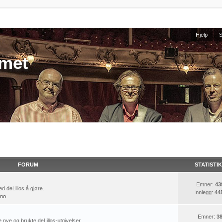
Hjelp
umet
FORUM
STATISTI
Emner:
43
d deLillos å gjøre.
Innlegg:
44
ino
Emner:
3
e nye og brukte deLillos-utgivelser.