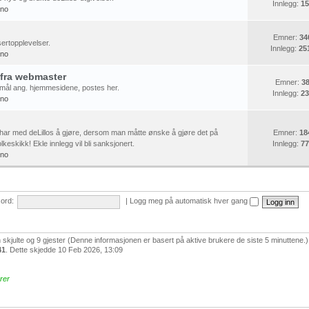
Innlegg:
15
ino
Emner:
34
ertopplevelser.
Innlegg:
25
ino
 fra webmaster
Emner:
3
mål ang. hjemmesidene, postes her.
Innlegg:
23
ino
har med deLillos å gjøre, dersom man måtte ønske å gjøre det på
Emner:
18
lkeskikk! Ekle innlegg vil bli sanksjonert.
Innlegg:
77
ino
ord:
|
Logg meg på automatisk hver gang
n skjulte og 9 gjester (Denne informasjonen er basert på aktive brukere de siste 5 minuttene.)
41
. Dette skjedde 10 Feb 2026, 13:09
rer