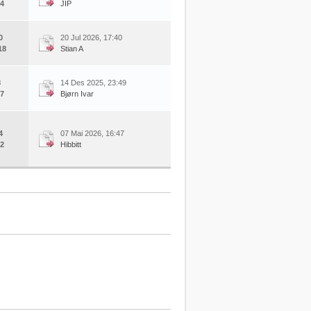
4
JIP
0
20 Jul 2026, 17:40
18
Stian A
8
14 Des 2025, 23:49
7
Bjørn Ivar
4
07 Mai 2026, 16:47
2
Hibbitt