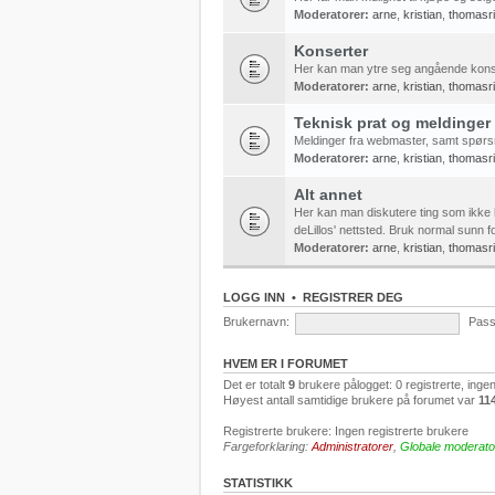
Moderatorer:
arne
,
kristian
,
thomasr
Konserter
Her kan man ytre seg angående kons
Moderatorer:
arne
,
kristian
,
thomasr
Teknisk prat og meldinger
Meldinger fra webmaster, samt spørs
Moderatorer:
arne
,
kristian
,
thomasr
Alt annet
Her kan man diskutere ting som ikke 
deLillos' nettsted. Bruk normal sunn fo
Moderatorer:
arne
,
kristian
,
thomasr
LOGG INN
•
REGISTRER DEG
Brukernavn:
Pass
HVEM ER I FORUMET
Det er totalt
9
brukere pålogget: 0 registrerte, inge
Høyest antall samtidige brukere på forumet var
11
Registrerte brukere: Ingen registrerte brukere
Fargeforklaring:
Administratorer
,
Globale moderato
STATISTIKK