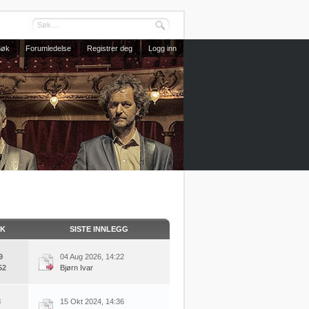
Søk
Forumledelse
Registrer deg
Logg inn
KK
SISTE INNLEGG
9
04 Aug 2026, 14:22
52
Bjørn Ivar
8
15 Okt 2024, 14:36