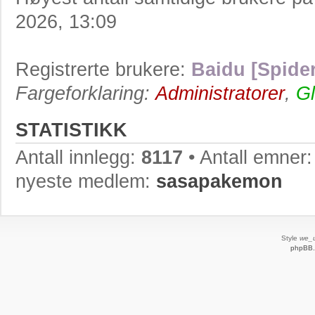
2026, 13:09
Registrerte brukere:
Baidu [Spider
Fargeforklaring:
Administratorer
,
Gl
STATISTIKK
Antall innlegg:
8117
• Antall emner
nyeste medlem:
sasapakemon
Style
we_u
phpBB.