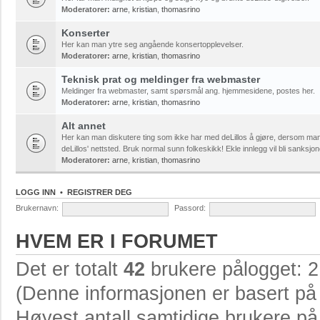
Moderatorer:
arne
,
kristian
,
thomasrino
Konserter
Her kan man ytre seg angående konsertopplevelser.
Moderatorer:
arne
,
kristian
,
thomasrino
Teknisk prat og meldinger fra webmaster
Meldinger fra webmaster, samt spørsmål ang. hjemmesidene, postes her.
Moderatorer:
arne
,
kristian
,
thomasrino
Alt annet
Her kan man diskutere ting som ikke har med deLillos å gjøre, dersom ma
deLillos' nettsted. Bruk normal sunn folkeskikk! Ekle innlegg vil bli sanksjon
Moderatorer:
arne
,
kristian
,
thomasrino
LOGG INN
•
REGISTRER DEG
Brukernavn:
Passord:
HVEM ER I FORUMET
Det er totalt
42
brukere pålogget: 2 
(Denne informasjonen er basert på 
Høyest antall samtidige brukere p