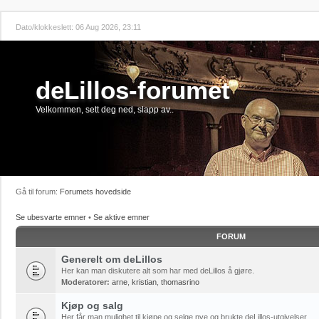
Dato/klokkeslett: 06 Aug 2026, 23:11
deLillos-forumet
Velkommen, sett deg ned, slapp av..
Gå til forum:
Forumets hovedside
Se ubesvarte emner
•
Se aktive emner
FORUM
Generelt om deLillos
Her kan man diskutere alt som har med deLillos å gjøre.
Moderatorer:
arne
,
kristian
,
thomasrino
Kjøp og salg
Her får man mulighet til kjøpe og selge nye og brukte deLillos-utgivelser.