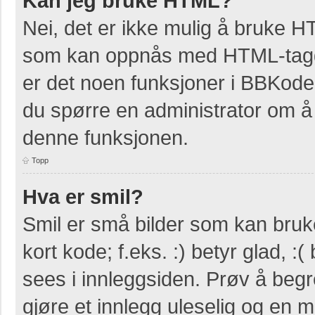
Kan jeg bruke HTML?
Nei, det er ikke mulig å bruke H
som kan oppnås med HTML-tag
er det noen funksjoner i BBKode
du spørre en administrator om å 
denne funksjonen.
Topp
Hva er smil?
Smil er små bilder som kan bruke
kort kode; f.eks. :) betyr glad, :(
sees i innleggsiden. Prøv å beg
gjøre et innlegg uleselig og en