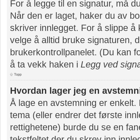
For å legge til en signatur, må du
Når den er laget, haker du av 
skriver innlegget. For å slippe 
velge å alltid bruke signaturen, 
brukerkontrollpanelet. (Du kan fo
å ta vekk haken i
Legg ved signa
Topp
Hvordan lager jeg en avstemn
Å lage en avstemning er enkelt. N
tema (eller endrer det første inn
rettighetene) burde du se en fa
tekstfeltet der du skrev inn innl