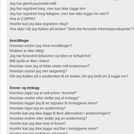
Jeg har glemt passordet mitt!
Jeg har registrert meg, men kan ikke logge inn!
Jeg har registrert meg tidligere, men kan ikke logge inn mer?!
Hva er COPPA?
Hvorfor kan jeg ikke registrere meg?
Hva skjer når jeg trykker på lenken "Slett alle forumets informasjonskapsler"?
Innstillinger
Hvordan endrer jeg mine innstillinger?
Klokken er ikke riktig!
Jeg har forandret tidssonen og tiden er fortsatt feil!
Mitt språk er ikke i listen!
Hvordan viser jeg et bilde under mitt brukernavn?
Hvordan endrer jeg min rangering?
Når jeg trykker på e-postlenken til en bruker, blir jeg bedt om å logge inn?
Emner og innlegg
Hvordan lager jeg et nytt emne i forumet?
Hvordan endrer eller sletter jeg et innlegg?
Hvordan legger jeg til en signatur til innleggene mine?
Hvordan lager jeg en avstemning?
Hvorfor kan jeg ikke legge til flere alternativer i avstemningen?
Hvordan endrer eller sletter jeg en avstemning?
Hvorfor kan jeg ikke lese et forum?
Hvorfor kan jeg ikke legge ved filer i innleggene mine?
Hvorfor har jeg mottatt en advarsel?