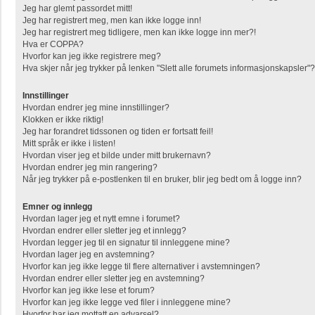
Jeg har glemt passordet mitt!
Jeg har registrert meg, men kan ikke logge inn!
Jeg har registrert meg tidligere, men kan ikke logge inn mer?!
Hva er COPPA?
Hvorfor kan jeg ikke registrere meg?
Hva skjer når jeg trykker på lenken "Slett alle forumets informasjonskapsler"?
Innstillinger
Hvordan endrer jeg mine innstillinger?
Klokken er ikke riktig!
Jeg har forandret tidssonen og tiden er fortsatt feil!
Mitt språk er ikke i listen!
Hvordan viser jeg et bilde under mitt brukernavn?
Hvordan endrer jeg min rangering?
Når jeg trykker på e-postlenken til en bruker, blir jeg bedt om å logge inn?
Emner og innlegg
Hvordan lager jeg et nytt emne i forumet?
Hvordan endrer eller sletter jeg et innlegg?
Hvordan legger jeg til en signatur til innleggene mine?
Hvordan lager jeg en avstemning?
Hvorfor kan jeg ikke legge til flere alternativer i avstemningen?
Hvordan endrer eller sletter jeg en avstemning?
Hvorfor kan jeg ikke lese et forum?
Hvorfor kan jeg ikke legge ved filer i innleggene mine?
Hvorfor har jeg mottatt en advarsel?