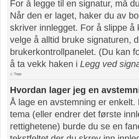
For å legge til en signatur, må du
Når den er laget, haker du av 
skriver innlegget. For å slippe 
velge å alltid bruke signaturen, 
brukerkontrollpanelet. (Du kan fo
å ta vekk haken i
Legg ved signa
Topp
Hvordan lager jeg en avstemn
Å lage en avstemning er enkelt. N
tema (eller endrer det første inn
rettighetene) burde du se en fa
tekstfeltet der du skrev inn innl