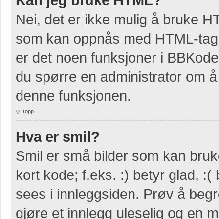
Kan jeg bruke HTML?
Nei, det er ikke mulig å bruke H
som kan oppnås med HTML-tag
er det noen funksjoner i BBKode
du spørre en administrator om å 
denne funksjonen.
Topp
Hva er smil?
Smil er små bilder som kan bruke
kort kode; f.eks. :) betyr glad, :(
sees i innleggsiden. Prøv å beg
gjøre et innlegg uleselig og en