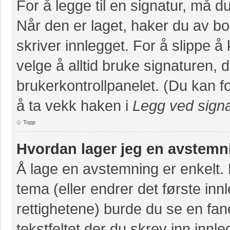
For å legge til en signatur, må du
Når den er laget, haker du av 
skriver innlegget. For å slippe 
velge å alltid bruke signaturen, 
brukerkontrollpanelet. (Du kan fo
å ta vekk haken i
Legg ved signa
Topp
Hvordan lager jeg en avstemn
Å lage en avstemning er enkelt. N
tema (eller endrer det første inn
rettighetene) burde du se en fa
tekstfeltet der du skrev inn innl