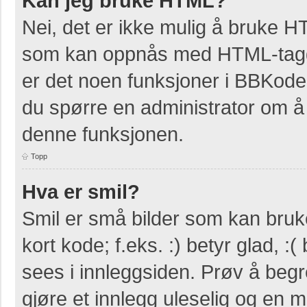
Kan jeg bruke HTML?
Nei, det er ikke mulig å bruke H
som kan oppnås med HTML-tag
er det noen funksjoner i BBKode
du spørre en administrator om å 
denne funksjonen.
Topp
Hva er smil?
Smil er små bilder som kan bruke
kort kode; f.eks. :) betyr glad, :(
sees i innleggsiden. Prøv å beg
gjøre et innlegg uleselig og en