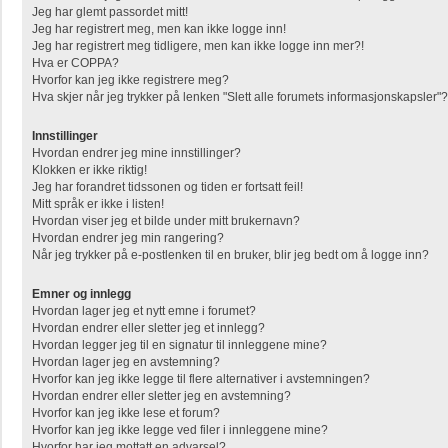
Jeg har glemt passordet mitt!
Jeg har registrert meg, men kan ikke logge inn!
Jeg har registrert meg tidligere, men kan ikke logge inn mer?!
Hva er COPPA?
Hvorfor kan jeg ikke registrere meg?
Hva skjer når jeg trykker på lenken "Slett alle forumets informasjonskapsler"?
Innstillinger
Hvordan endrer jeg mine innstillinger?
Klokken er ikke riktig!
Jeg har forandret tidssonen og tiden er fortsatt feil!
Mitt språk er ikke i listen!
Hvordan viser jeg et bilde under mitt brukernavn?
Hvordan endrer jeg min rangering?
Når jeg trykker på e-postlenken til en bruker, blir jeg bedt om å logge inn?
Emner og innlegg
Hvordan lager jeg et nytt emne i forumet?
Hvordan endrer eller sletter jeg et innlegg?
Hvordan legger jeg til en signatur til innleggene mine?
Hvordan lager jeg en avstemning?
Hvorfor kan jeg ikke legge til flere alternativer i avstemningen?
Hvordan endrer eller sletter jeg en avstemning?
Hvorfor kan jeg ikke lese et forum?
Hvorfor kan jeg ikke legge ved filer i innleggene mine?
Hvorfor har jeg mottatt en advarsel?