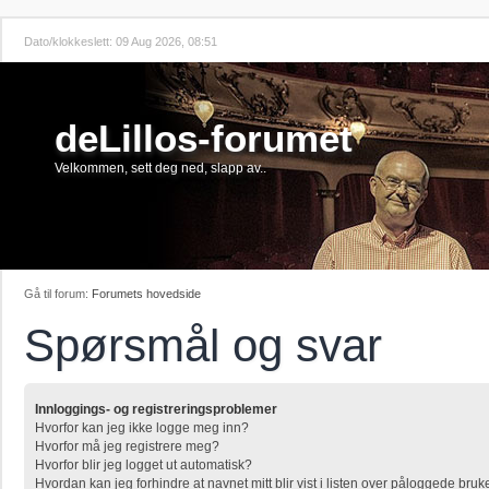
Dato/klokkeslett: 09 Aug 2026, 08:51
deLillos-forumet
Velkommen, sett deg ned, slapp av..
Gå til forum:
Forumets hovedside
Spørsmål og svar
Innloggings- og registreringsproblemer
Hvorfor kan jeg ikke logge meg inn?
Hvorfor må jeg registrere meg?
Hvorfor blir jeg logget ut automatisk?
Hvordan kan jeg forhindre at navnet mitt blir vist i listen over påloggede bruk