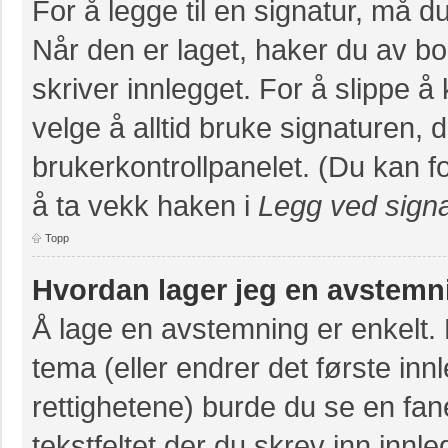
For å legge til en signatur, må du
Når den er laget, haker du av 
skriver innlegget. For å slippe 
velge å alltid bruke signaturen, 
brukerkontrollpanelet. (Du kan fo
å ta vekk haken i
Legg ved signa
Topp
Hvordan lager jeg en avstemn
Å lage en avstemning er enkelt. N
tema (eller endrer det første inn
rettighetene) burde du se en fa
tekstfeltet der du skrev inn innl