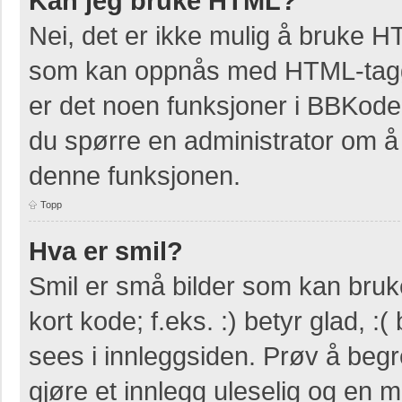
Kan jeg bruke HTML?
Nei, det er ikke mulig å bruke H
som kan oppnås med HTML-tag
er det noen funksjoner i BBKode
du spørre en administrator om å 
denne funksjonen.
Topp
Hva er smil?
Smil er små bilder som kan bruke
kort kode; f.eks. :) betyr glad, :(
sees i innleggsiden. Prøv å beg
gjøre et innlegg uleselig og en