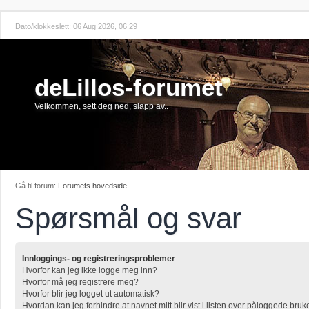
Dato/klokkeslett: 06 Aug 2026, 06:29
deLillos-forumet
Velkommen, sett deg ned, slapp av..
Gå til forum:
Forumets hovedside
Spørsmål og svar
Innloggings- og registreringsproblemer
Hvorfor kan jeg ikke logge meg inn?
Hvorfor må jeg registrere meg?
Hvorfor blir jeg logget ut automatisk?
Hvordan kan jeg forhindre at navnet mitt blir vist i listen over påloggede bruk