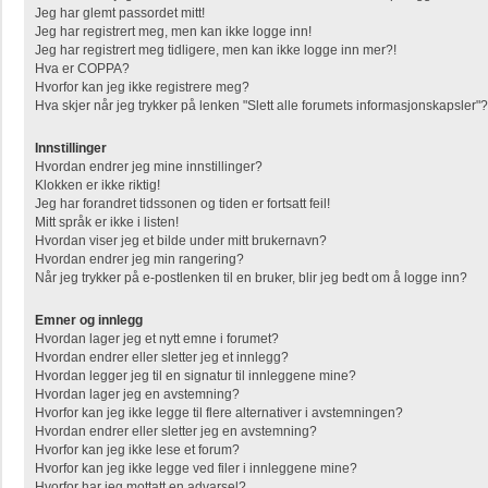
Jeg har glemt passordet mitt!
Jeg har registrert meg, men kan ikke logge inn!
Jeg har registrert meg tidligere, men kan ikke logge inn mer?!
Hva er COPPA?
Hvorfor kan jeg ikke registrere meg?
Hva skjer når jeg trykker på lenken "Slett alle forumets informasjonskapsler"?
Innstillinger
Hvordan endrer jeg mine innstillinger?
Klokken er ikke riktig!
Jeg har forandret tidssonen og tiden er fortsatt feil!
Mitt språk er ikke i listen!
Hvordan viser jeg et bilde under mitt brukernavn?
Hvordan endrer jeg min rangering?
Når jeg trykker på e-postlenken til en bruker, blir jeg bedt om å logge inn?
Emner og innlegg
Hvordan lager jeg et nytt emne i forumet?
Hvordan endrer eller sletter jeg et innlegg?
Hvordan legger jeg til en signatur til innleggene mine?
Hvordan lager jeg en avstemning?
Hvorfor kan jeg ikke legge til flere alternativer i avstemningen?
Hvordan endrer eller sletter jeg en avstemning?
Hvorfor kan jeg ikke lese et forum?
Hvorfor kan jeg ikke legge ved filer i innleggene mine?
Hvorfor har jeg mottatt en advarsel?