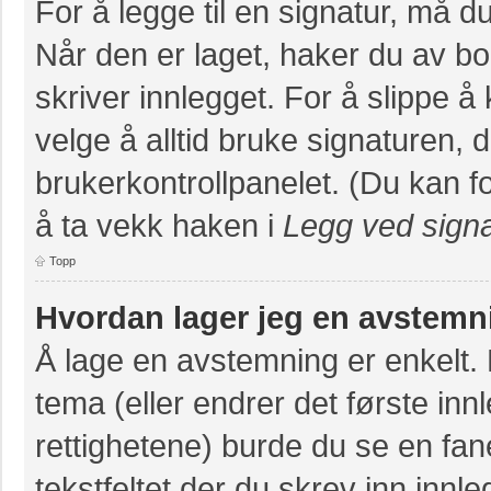
For å legge til en signatur, må du
Når den er laget, haker du av 
skriver innlegget. For å slippe 
velge å alltid bruke signaturen, 
brukerkontrollpanelet. (Du kan fo
å ta vekk haken i
Legg ved signa
Topp
Hvordan lager jeg en avstemn
Å lage en avstemning er enkelt. N
tema (eller endrer det første inn
rettighetene) burde du se en fa
tekstfeltet der du skrev inn innl