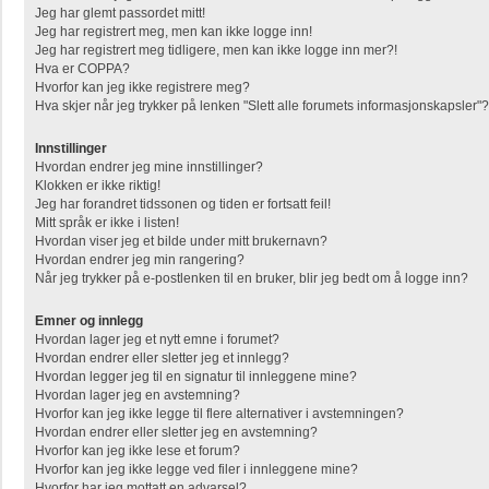
Jeg har glemt passordet mitt!
Jeg har registrert meg, men kan ikke logge inn!
Jeg har registrert meg tidligere, men kan ikke logge inn mer?!
Hva er COPPA?
Hvorfor kan jeg ikke registrere meg?
Hva skjer når jeg trykker på lenken "Slett alle forumets informasjonskapsler"?
Innstillinger
Hvordan endrer jeg mine innstillinger?
Klokken er ikke riktig!
Jeg har forandret tidssonen og tiden er fortsatt feil!
Mitt språk er ikke i listen!
Hvordan viser jeg et bilde under mitt brukernavn?
Hvordan endrer jeg min rangering?
Når jeg trykker på e-postlenken til en bruker, blir jeg bedt om å logge inn?
Emner og innlegg
Hvordan lager jeg et nytt emne i forumet?
Hvordan endrer eller sletter jeg et innlegg?
Hvordan legger jeg til en signatur til innleggene mine?
Hvordan lager jeg en avstemning?
Hvorfor kan jeg ikke legge til flere alternativer i avstemningen?
Hvordan endrer eller sletter jeg en avstemning?
Hvorfor kan jeg ikke lese et forum?
Hvorfor kan jeg ikke legge ved filer i innleggene mine?
Hvorfor har jeg mottatt en advarsel?