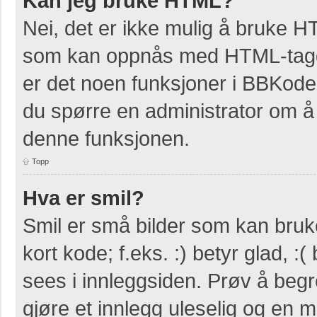
Kan jeg bruke HTML?
Nei, det er ikke mulig å bruke H
som kan oppnås med HTML-tag
er det noen funksjoner i BBKode
du spørre en administrator om å 
denne funksjonen.
Topp
Hva er smil?
Smil er små bilder som kan bruke
kort kode; f.eks. :) betyr glad, :(
sees i innleggsiden. Prøv å beg
gjøre et innlegg uleselig og en