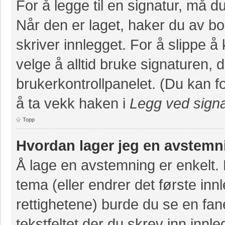
For å legge til en signatur, må du
Når den er laget, haker du av 
skriver innlegget. For å slippe 
velge å alltid bruke signaturen, 
brukerkontrollpanelet. (Du kan fo
å ta vekk haken i
Legg ved signa
Topp
Hvordan lager jeg en avstemn
Å lage en avstemning er enkelt. N
tema (eller endrer det første inn
rettighetene) burde du se en fa
tekstfeltet der du skrev inn innl