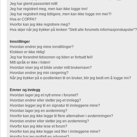
Jeg har glemt passordet mitt!
Jeg har registrert meg, men kan ikke logge inn!
Jeg har registrert meg tidligere, men kan ikke logge inn mer?!
Hva er COPPA?
Hvorfor kan jeg ikke registrere meg?
Hva skjer når jeg trykker på lenken "Slett alle forumets informasjonskapsler"?
Innstillinger
Hvordan endrer jeg mine innstillinger?
Klokken er ikke riktig!
Jeg har forandret tidssonen og tiden er fortsatt feil!
Mitt språk er ikke i listen!
Hvordan viser jeg et bilde under mitt brukernavn?
Hvordan endrer jeg min rangering?
Når jeg trykker på e-postlenken til en bruker, blir jeg bedt om å logge inn?
Emner og innlegg
Hvordan lager jeg et nytt emne i forumet?
Hvordan endrer eller sletter jeg et innlegg?
Hvordan legger jeg til en signatur til innleggene mine?
Hvordan lager jeg en avstemning?
Hvorfor kan jeg ikke legge til flere alternativer i avstemningen?
Hvordan endrer eller sletter jeg en avstemning?
Hvorfor kan jeg ikke lese et forum?
Hvorfor kan jeg ikke legge ved filer i innleggene mine?
Hvorfor har jeg mottatt en advarsel?