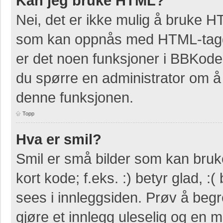
Kan jeg bruke HTML?
Nei, det er ikke mulig å bruke H
som kan oppnås med HTML-tag
er det noen funksjoner i BBKode
du spørre en administrator om å 
denne funksjonen.
Topp
Hva er smil?
Smil er små bilder som kan bruke
kort kode; f.eks. :) betyr glad, :(
sees i innleggsiden. Prøv å beg
gjøre et innlegg uleselig og en