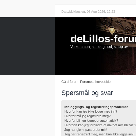
Dato/klokkeslett: 08 Aug 2026, 12:23
deLillos-for
Velkommen, sett deg ned, slapp av..
Gå til forum:
Forumets hovedside
Spørsmål og svar
Innloggings- og registreringsproblemer
Hvorfor kan jeg ikke logge meg inn?
Hvorfor må jeg registrere meg?
Hvorfor blir jeg logget ut automatisk?
Hvordan kan jeg forhindre at navnet mitt blir vist
Jeg har glemt passordet mitt!
Jeg har registrert meg, men kan ikke logge inn!