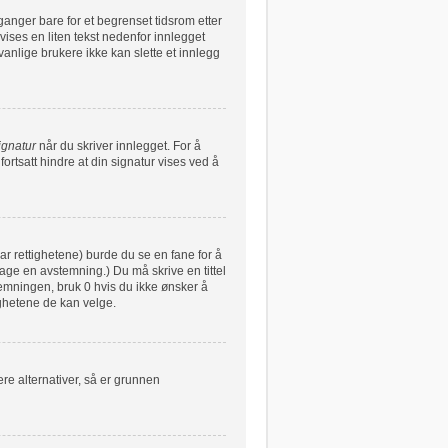
ganger bare for et begrenset tidsrom etter
vises en liten tekst nedenfor innlegget
vanlige brukere ikke kan slette et innlegg
ignatur
når du skriver innlegget. For å
ortsatt hindre at din signatur vises ved å
har rettighetene) burde du se en fane for å
lage en avstemning.) Du må skrive en tittel
stemningen, bruk 0 hvis du ikke ønsker å
ghetene de kan velge.
re alternativer, så er grunnen