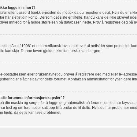
 ikke logge inn mer?!
rnavn eller passord (sjekk e-posten du mottok da du registrerte deg). Hvis du er sik
r har slettet din konto. Dersom det siste er tilfelle, har du kanskje ikke skrevet noe
river innlegg for å holde størrelsen på databasen nede. Prøv å registrere deg på ny
tection Act of 1998" er en amerikansk lov som krever at nettsider som potensielt 
tte kan skje. Denne loven gjelder ikke for norske statsborgere.
t e-postadressen eller brukernavnet du prøver å registrere deg med eller IP-adresse
gistrering er slått helt av for dette forumet. Kontakt en administrator for ytterligere i
t alle forumets informasjonskapsler"?
 på din maskin og sørger for å logge deg automatisk på forumet om du har krysset av 
r lest og om forumet er satt opp til å bruke de til dette. Hvis du har problemer med
om hjelp, da dette kan løse problemet.