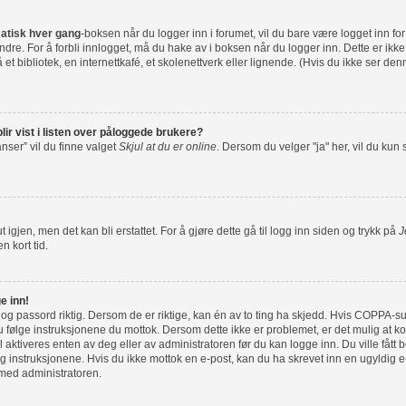
atisk hver gang
-boksen når du logger inn i forumet, vil du bare være logget inn fo
dre. For å forbli innlogget, må du hake av i boksen når du logger inn. Dette er ikk
et bibliotek, en internettkafé, et skolenettverk eller lignende. (Hvis du ikke ser de
lir vist i listen over påloggede brukere?
nser” vil du finne valget
Skjul at du er online
. Dersom du velger "ja" her, vil du kun
 igjen, men det kan bli erstattet. For å gjøre dette gå til logg inn siden og trykk på
J
n kort tid.
e inn!
 og passord riktig. Dersom de er riktige, kan én av to ting ha skjedd. Hvis COPPA-su
følge instruksjonene du mottok. Dersom dette ikke er problemet, er det mulig at ko
l aktiveres enten av deg eller av administratoren før du kan logge inn. Du ville fått 
 instruksjonene. Hvis du ikke mottok en e-post, kan du ha skrevet inn en ugyldig e-
 med administratoren.