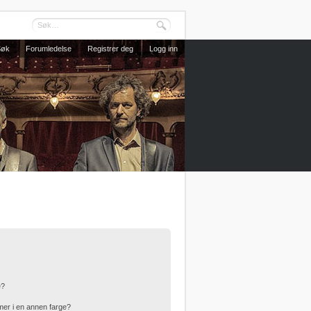
Søk
Forumledelse
Registrer deg
Logg inn
e?
er i en annen farge?