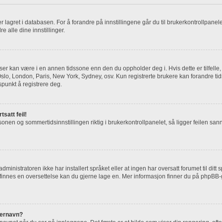
) er lagret i databasen. For å forandre på innstillingene går du til brukerkontrollpane
dre alle dine innstillinger.
 ser kan være i en annen tidssone enn den du oppholder deg i. Hvis dette er tilfelle
. Oslo, London, Paris, New York, Sydney, osv. Kun registrerte brukere kan forandre ti
spunkt å registrere deg.
tsatt feil!
sonen og sommertidsinnstillingen riktig i brukerkontrollpanelet, så ligger feilen sann
inistratoren ikke har installert språket eller at ingen har oversatt forumet til ditt
e finnes en oversettelse kan du gjerne lage en. Mer informasjon finner du på phpB
kernavn?