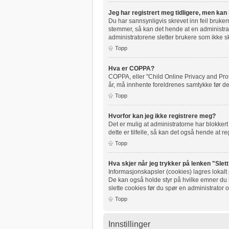
Jeg har registrert meg tidligere, men kan
Du har sannsynligvis skrevet inn feil bruke
stemmer, så kan det hende at en administrato
administratorene sletter brukere som ikke sk
Topp
Hva er COPPA?
COPPA, eller "Child Online Privacy and Pro
år, må innhente foreldrenes samtykke før de
Topp
Hvorfor kan jeg ikke registrere meg?
Det er mulig at administratorne har blokker
dette er tilfelle, så kan det også hende at re
Topp
Hva skjer når jeg trykker på lenken "Slet
Informasjonskapsler (cookies) lagres lokalt
De kan også holde styr på hvilke emner du ha
slette cookies før du spør en administrator 
Topp
Innstillinger