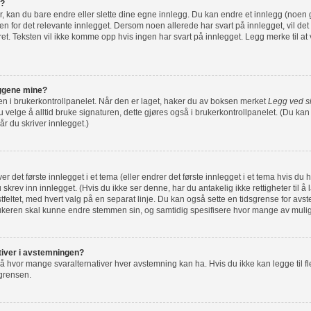
g?
r, kan du bare endre eller slette dine egne innlegg. Du kan endre et innlegg (noen 
n for det relevante innlegget. Dersom noen allerede har svart på innlegget, vil det 
ret. Teksten vil ikke komme opp hvis ingen har svart på innlegget. Legg merke til at 
leggene mine?
e en i brukerkontrollpanelet. Når den er laget, haker du av boksen merket
Legg ved s
velge å alltid bruke signaturen, dette gjøres også i brukerkontrollpanelet. (Du kan f
r du skriver innlegget.)
r det første innlegget i et tema (eller endrer det første innlegget i et tema hvis du 
skrev inn innlegget. (Hvis du ikke ser denne, har du antakelig ikke rettigheter til å 
ekstfeltet, med hvert valg på en separat linje. Du kan også sette en tidsgrense for av
rukeren skal kunne endre stemmen sin, og samtidig spesifisere hvor mange av muli
nativer i avstemningen?
å hvor mange svaralternativer hver avstemning kan ha. Hvis du ikke kan legge til fle
 grensen.