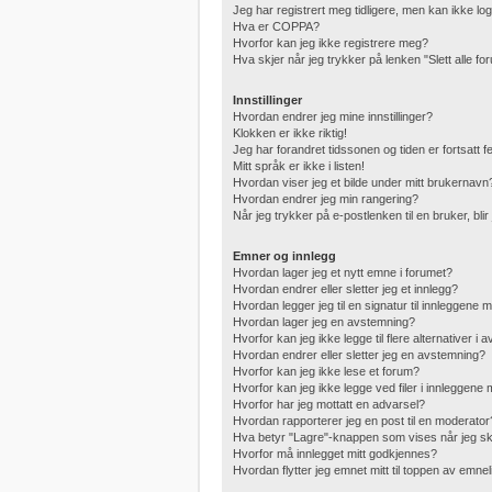
Jeg har registrert meg tidligere, men kan ikke lo
Hva er COPPA?
Hvorfor kan jeg ikke registrere meg?
Hva skjer når jeg trykker på lenken "Slett alle f
Innstillinger
Hvordan endrer jeg mine innstillinger?
Klokken er ikke riktig!
Jeg har forandret tidssonen og tiden er fortsatt fei
Mitt språk er ikke i listen!
Hvordan viser jeg et bilde under mitt brukernavn
Hvordan endrer jeg min rangering?
Når jeg trykker på e-postlenken til en bruker, bli
Emner og innlegg
Hvordan lager jeg et nytt emne i forumet?
Hvordan endrer eller sletter jeg et innlegg?
Hvordan legger jeg til en signatur til innleggene 
Hvordan lager jeg en avstemning?
Hvorfor kan jeg ikke legge til flere alternativer i
Hvordan endrer eller sletter jeg en avstemning?
Hvorfor kan jeg ikke lese et forum?
Hvorfor kan jeg ikke legge ved filer i innleggene
Hvorfor har jeg mottatt en advarsel?
Hvordan rapporterer jeg en post til en moderator
Hva betyr "Lagre"-knappen som vises når jeg skr
Hvorfor må innlegget mitt godkjennes?
Hvordan flytter jeg emnet mitt til toppen av emnel