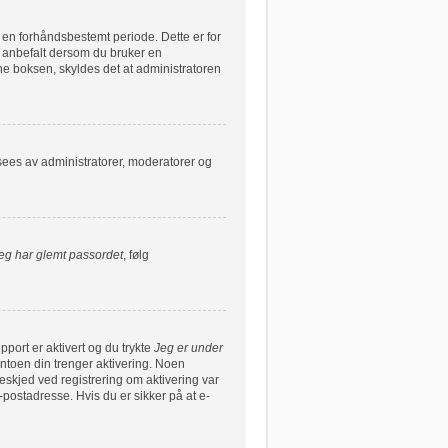
r en forhåndsbestemt periode. Dette er for
e anbefalt dersom du bruker en
nne boksen, skyldes det at administratoren
 sees av administratorer, moderatorer og
eg har glemt passordet
, følg
pport er aktivert og du trykte
Jeg er under
ntoen din trenger aktivering. Noen
beskjed ved registrering om aktivering var
postadresse. Hvis du er sikker på at e-