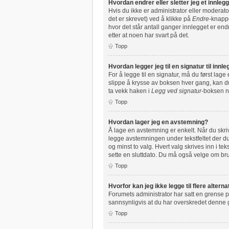
Hvordan endrer eller sletter jeg et innleg
Hvis du ikke er administrator eller moderato
det er skrevet) ved å klikke på
Endre
-knappe
hvor det står antall ganger innlegget er end
etter at noen har svart på det.
Topp
Hvordan legger jeg til en signatur til inn
For å legge til en signatur, må du først lag
slippe å krysse av boksen hver gang, kan du 
ta vekk haken i
Legg ved signatur
-boksen nå
Topp
Hvordan lager jeg en avstemning?
Å lage en avstemning er enkelt. Når du skrive
legge avstemningen under tekstfeltet der du 
og minst to valg. Hvert valg skrives inn i t
sette en sluttdato. Du må også velge om b
Topp
Hvorfor kan jeg ikke legge til flere alter
Forumets administrator har satt en grense p
sannsynligvis at du har overskredet denne
Topp