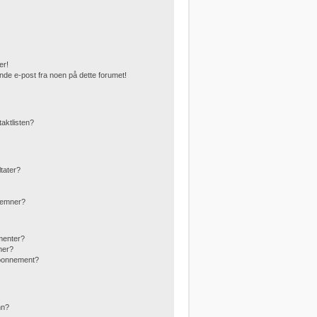
er!
nde e-post fra noen på dette forumet!
taktlisten?
ltater?
g emner?
menter?
mer?
abonnement?
?
nn?