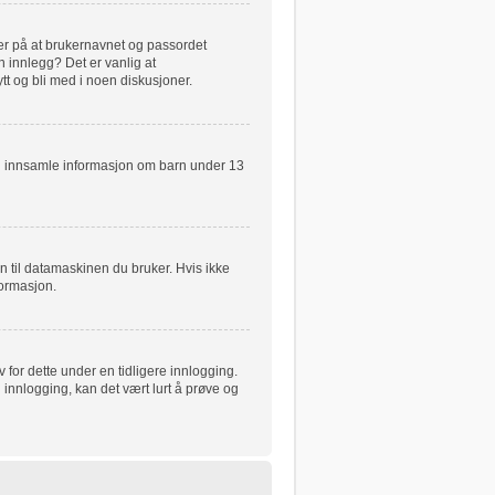
ker på at brukernavnet og passordet
n innlegg? Det er vanlig at
tt og bli med i noen diskusjoner.
kan innsamle informasjon om barn under 13
n til datamaskinen du bruker. Hvis ikke
nformasjon.
for dette under en tidligere innlogging.
 innlogging, kan det vært lurt å prøve og