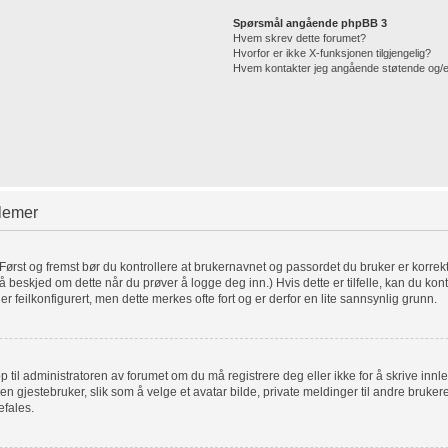
Spørsmål angående phpBB 3
Hvem skrev dette forumet?
Hvorfor er ikke X-funksjonen tilgjengelig?
Hvem kontakter jeg angående støtende og/eller
blemer
. Først og fremst bør du kontrollere at brukernavnet og passordet du bruker er korrek
få beskjed om dette når du prøver å logge deg inn.) Hvis dette er tilfelle, kan du kon
er feilkonfigurert, men dette merkes ofte fort og er derfor en lite sannsynlig grunn.
pp til administratoren av forumet om du må registrere deg eller ikke for å skrive innl
for en gjestebruker, slik som å velge et avatar bilde, private meldinger til andre bru
efales.