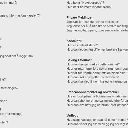
gge inn mer?!
Hva betyr "Hovedgruppe"?
Hva er "Forumets ledere"-siden?
orumets informasjonskapsler"?
Private Meldinger
Jeg kan ikke sende private meldinger!
Jeg fortsetter å få uønskede private melding
Jeg har mottatt spam, upassende eller støte
l!
Kontakter
Hva er kontaktlistene?
?
Hvordan legger jeg til/fjerner brukere fra kon
r jeg bedt om å logge inn?
Søking i forumet
Hvordan kan jeg søke i dette forumet?
Hvorfor returnerte ikke søket mitt noen resu
Hvorfor returnerte søket mitt en blank side?
Hvordan søker jeg etter medlemmer?
mine?
Hvordan kan jeg finne mine egne innlegg o
 avstemningen?
Emneabonnementer og bokmerker
Hva er forskjellen på bokmerker og abonne
Hvordan abonnerer jeg på innlegg eller foru
 mine?
Hvordan avslutter jeg et forum- eller emne
?
iver et innlegg?
Vedlegg
Hva slags vedlegg er tillatt på dette forumet
isten?
Hvordan finner jeg alle vedlegg jeg har lagt i