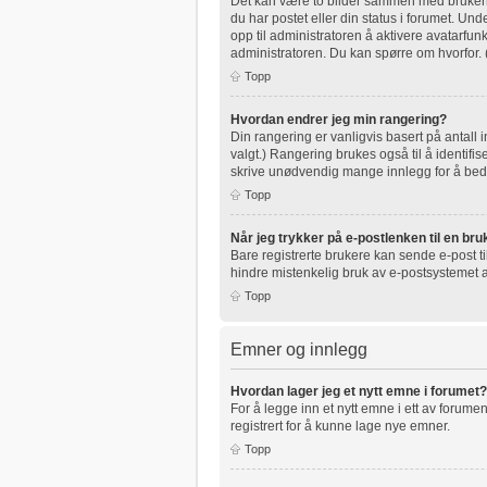
Det kan være to bilder sammen med brukernav
du har postet eller din status i forumet. Unde
opp til administratoren å aktivere avatarfu
administratoren. Du kan spørre om hvorfor.
Topp
Hvordan endrer jeg min rangering?
Din rangering er vanligvis basert på antall 
valgt.) Rangering brukes også til å identifi
skrive unødvendig mange innlegg for å bedre
Topp
Når jeg trykker på e-postlenken til en bruk
Bare registrerte brukere kan sende e-post t
hindre mistenkelig bruk av e-postsystemet
Topp
Emner og innlegg
Hvordan lager jeg et nytt emne i forumet?
For å legge inn et nytt emne i ett av forumen
registrert for å kunne lage nye emner.
Topp