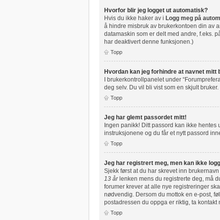
Hvorfor blir jeg logget ut automatisk?
Hvis du ikke haker av i
Logg meg på autom
å hindre misbruk av brukerkontoen din av an
datamaskin som er delt med andre, f.eks. på 
har deaktivert denne funksjonen.)
Topp
Hvordan kan jeg forhindre at navnet mitt b
I brukerkontrollpanelet under “Forumprefera
deg selv. Du vil bli vist som en skjult bruker.
Topp
Jeg har glemt passordet mitt!
Ingen panikk! Ditt passord kan ikke hentes ut
instruksjonene og du får et nytt passord inne
Topp
Jeg har registrert meg, men kan ikke logg
Sjekk først at du har skrevet inn brukernavn
13 år
lenken mens du registrerte deg, må du 
forumer krever at alle nye registreringer ska
nødvendig. Dersom du mottok en e-post, følg
postadressen du oppga er riktig, ta kontakt
Topp