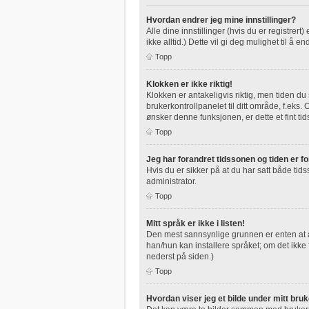
Hvordan endrer jeg mine innstillinger?
Alle dine innstillinger (hvis du er registrert
ikke alltid.) Dette vil gi deg mulighet til å en
Topp
Klokken er ikke riktig!
Klokken er antakeligvis riktig, men tiden du
brukerkontrollpanelet til ditt område, f.eks
ønsker denne funksjonen, er dette et fint tid
Topp
Jeg har forandret tidssonen og tiden er for
Hvis du er sikker på at du har satt både tids
administrator.
Topp
Mitt språk er ikke i listen!
Den mest sannsynlige grunnen er enten at adm
han/hun kan installere språket; om det ikk
nederst på siden.)
Topp
Hvordan viser jeg et bilde under mitt bru