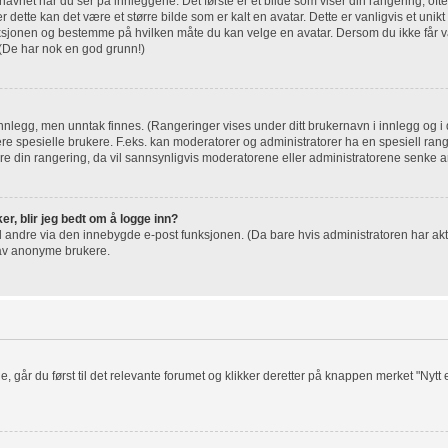
net når du ser på innleggene. Det første er et bilde som viser din rangering, ofte
r dette kan det være et større bilde som er kalt en avatar. Dette er vanligvis et unikt 
nksjonen og bestemme på hvilken måte du kan velge en avatar. Dersom du ikke får va
 (De har nok en god grunn!)
innlegg, men unntak finnes. (Rangeringer vises under ditt brukernavn i innlegg og i d
sere spesielle brukere. F.eks. kan moderatorer og administratorer ha en spesiell rang
 din rangering, da vil sannsynligvis moderatorene eller administratorene senke ant
er, blir jeg bedt om å logge inn?
il andre via den innebygde e-post funksjonen. (Da bare hvis administratoren har akt
 av anonyme brukere.
e, går du først til det relevante forumet og klikker deretter på knappen merket "Nytt e