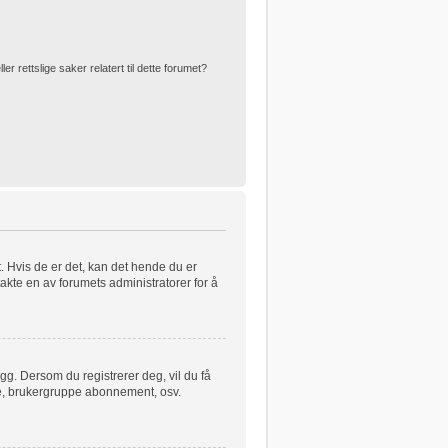
 rettslige saker relatert til dette forumet?
t. Hvis de er det, kan det hende du er
takte en av forumets administratorer for å
egg. Dersom du registrerer deg, vil du få
kere, brukergruppe abonnement, osv.