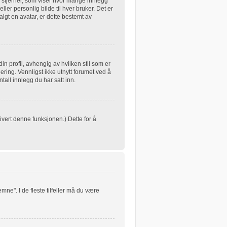
 stjerner, som viser hvor mange innlegg
eller personlig bilde til hver bruker. Det er
lgt en avatar, er dette bestemt av
in profil, avhengig av hvilken stil som er
ering. Vennligst ikke utnytt forumet ved å
all innlegg du har satt inn.
ivert denne funksjonen.) Dette for å
mne". I de fleste tilfeller må du være