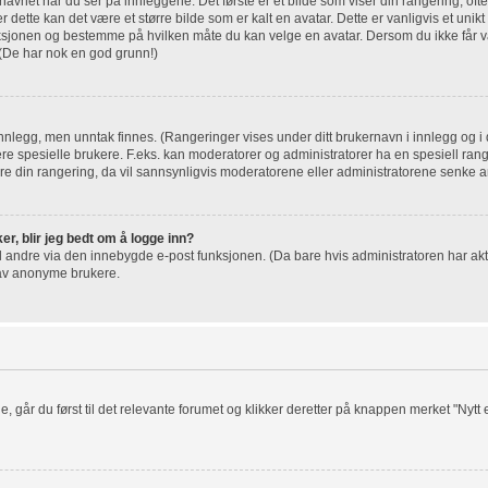
net når du ser på innleggene. Det første er et bilde som viser din rangering, ofte
r dette kan det være et større bilde som er kalt en avatar. Dette er vanligvis et unikt 
nksjonen og bestemme på hvilken måte du kan velge en avatar. Dersom du ikke får va
 (De har nok en god grunn!)
innlegg, men unntak finnes. (Rangeringer vises under ditt brukernavn i innlegg og i d
sere spesielle brukere. F.eks. kan moderatorer og administratorer ha en spesiell rang
 din rangering, da vil sannsynligvis moderatorene eller administratorene senke ant
er, blir jeg bedt om å logge inn?
il andre via den innebygde e-post funksjonen. (Da bare hvis administratoren har akt
 av anonyme brukere.
e, går du først til det relevante forumet og klikker deretter på knappen merket "Nytt e