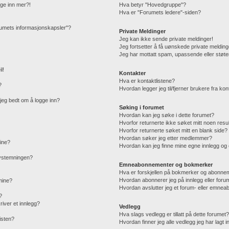
gge inn mer?!
Hva betyr "Hovedgruppe"?
Hva er "Forumets ledere"-siden?
orumets informasjonskapsler"?
Private Meldinger
Jeg kan ikke sende private meldinger!
Jeg fortsetter å få uønskede private melding
Jeg har mottatt spam, upassende eller støte
l!
Kontakter
Hva er kontaktlistene?
?
Hvordan legger jeg til/fjerner brukere fra kon
r jeg bedt om å logge inn?
Søking i forumet
Hvordan kan jeg søke i dette forumet?
Hvorfor returnerte ikke søket mitt noen resu
Hvorfor returnerte søket mitt en blank side?
Hvordan søker jeg etter medlemmer?
mine?
Hvordan kan jeg finne mine egne innlegg o
 avstemningen?
Emneabonnementer og bokmerker
Hva er forskjellen på bokmerker og abonne
Hvordan abonnerer jeg på innlegg eller foru
 mine?
Hvordan avslutter jeg et forum- eller emne
?
iver et innlegg?
Vedlegg
Hva slags vedlegg er tillatt på dette forumet
isten?
Hvordan finner jeg alle vedlegg jeg har lagt i