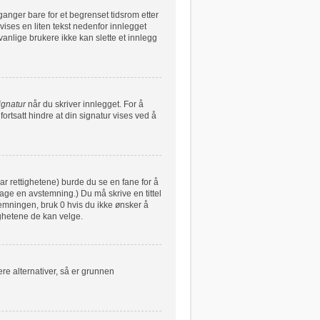
ganger bare for et begrenset tidsrom etter
vises en liten tekst nedenfor innlegget
vanlige brukere ikke kan slette et innlegg
ignatur
når du skriver innlegget. For å
ortsatt hindre at din signatur vises ved å
har rettighetene) burde du se en fane for å
lage en avstemning.) Du må skrive en tittel
stemningen, bruk 0 hvis du ikke ønsker å
ghetene de kan velge.
re alternativer, så er grunnen