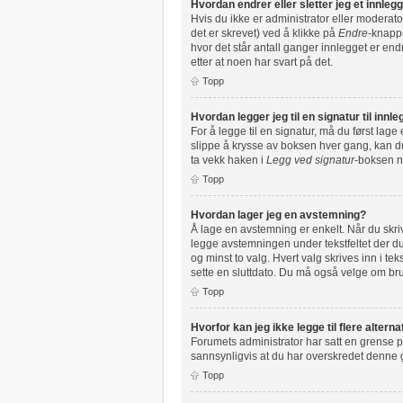
Hvordan endrer eller sletter jeg et innleg
Hvis du ikke er administrator eller moderato
det er skrevet) ved å klikke på
Endre
-knappe
hvor det står antall ganger innlegget er end
etter at noen har svart på det.
Topp
Hvordan legger jeg til en signatur til inn
For å legge til en signatur, må du først lag
slippe å krysse av boksen hver gang, kan du 
ta vekk haken i
Legg ved signatur
-boksen nå
Topp
Hvordan lager jeg en avstemning?
Å lage en avstemning er enkelt. Når du skrive
legge avstemningen under tekstfeltet der du 
og minst to valg. Hvert valg skrives inn i t
sette en sluttdato. Du må også velge om b
Topp
Hvorfor kan jeg ikke legge til flere alter
Forumets administrator har satt en grense p
sannsynligvis at du har overskredet denne
Topp