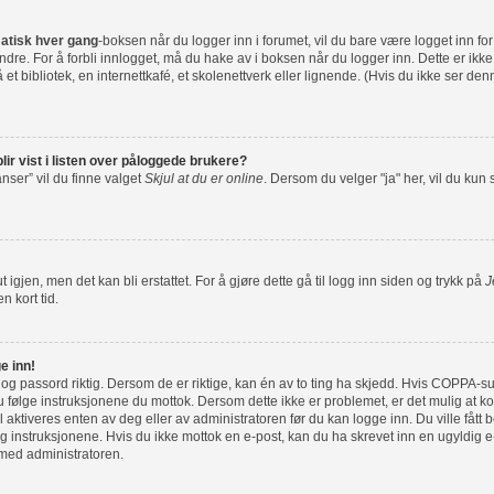
atisk hver gang
-boksen når du logger inn i forumet, vil du bare være logget inn fo
dre. For å forbli innlogget, må du hake av i boksen når du logger inn. Dette er ikk
et bibliotek, en internettkafé, et skolenettverk eller lignende. (Hvis du ikke ser de
lir vist i listen over påloggede brukere?
nser” vil du finne valget
Skjul at du er online
. Dersom du velger "ja" her, vil du kun
 igjen, men det kan bli erstattet. For å gjøre dette gå til logg inn siden og trykk på
J
n kort tid.
e inn!
 og passord riktig. Dersom de er riktige, kan én av to ting ha skjedd. Hvis COPPA-su
følge instruksjonene du mottok. Dersom dette ikke er problemet, er det mulig at ko
l aktiveres enten av deg eller av administratoren før du kan logge inn. Du ville fått 
 instruksjonene. Hvis du ikke mottok en e-post, kan du ha skrevet inn en ugyldig e-
 med administratoren.