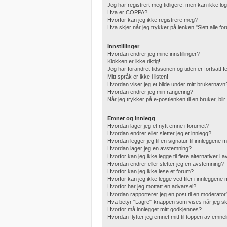
Jeg har registrert meg tidligere, men kan ikke lo
Hva er COPPA?
Hvorfor kan jeg ikke registrere meg?
Hva skjer når jeg trykker på lenken "Slett alle f
Innstillinger
Hvordan endrer jeg mine innstillinger?
Klokken er ikke riktig!
Jeg har forandret tidssonen og tiden er fortsatt fei
Mitt språk er ikke i listen!
Hvordan viser jeg et bilde under mitt brukernavn
Hvordan endrer jeg min rangering?
Når jeg trykker på e-postlenken til en bruker, bli
Emner og innlegg
Hvordan lager jeg et nytt emne i forumet?
Hvordan endrer eller sletter jeg et innlegg?
Hvordan legger jeg til en signatur til innleggene 
Hvordan lager jeg en avstemning?
Hvorfor kan jeg ikke legge til flere alternativer i
Hvordan endrer eller sletter jeg en avstemning?
Hvorfor kan jeg ikke lese et forum?
Hvorfor kan jeg ikke legge ved filer i innleggene
Hvorfor har jeg mottatt en advarsel?
Hvordan rapporterer jeg en post til en moderator
Hva betyr "Lagre"-knappen som vises når jeg skr
Hvorfor må innlegget mitt godkjennes?
Hvordan flytter jeg emnet mitt til toppen av emnel