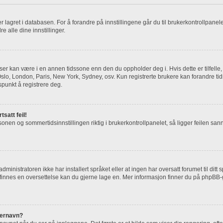
) er lagret i databasen. For å forandre på innstillingene går du til brukerkontrollpane
dre alle dine innstillinger.
 ser kan være i en annen tidssone enn den du oppholder deg i. Hvis dette er tilfelle
. Oslo, London, Paris, New York, Sydney, osv. Kun registrerte brukere kan forandre ti
spunkt å registrere deg.
tsatt feil!
sonen og sommertidsinnstillingen riktig i brukerkontrollpanelet, så ligger feilen sann
inistratoren ikke har installert språket eller at ingen har oversatt forumet til ditt
e finnes en oversettelse kan du gjerne lage en. Mer informasjon finner du på phpB
kernavn?