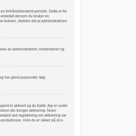
r en forhåndsbestemt periode. Dette er for
e anbefalt dersom du bruker en
nne boksen, skyldes det at administratoren
 sees av administratorer, moderatorer og
eg har glemt passordet
, følg
pport er aktivert og du trykte
Jeg er under
ntoen din trenger aktivering. Noen
beskjed ved registrering om aktivering var
postadresse. Hvis du er sikker på at e-