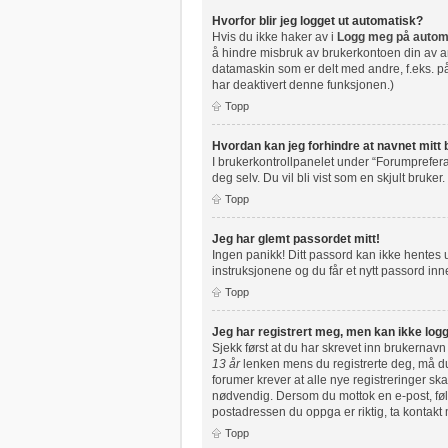
Hvorfor blir jeg logget ut automatisk?
Hvis du ikke haker av i
Logg meg på autom
å hindre misbruk av brukerkontoen din av an
datamaskin som er delt med andre, f.eks. på 
har deaktivert denne funksjonen.)
Topp
Hvordan kan jeg forhindre at navnet mitt b
I brukerkontrollpanelet under “Forumprefera
deg selv. Du vil bli vist som en skjult bruker.
Topp
Jeg har glemt passordet mitt!
Ingen panikk! Ditt passord kan ikke hentes ut
instruksjonene og du får et nytt passord inne
Topp
Jeg har registrert meg, men kan ikke logg
Sjekk først at du har skrevet inn brukernavn
13 år
lenken mens du registrerte deg, må du 
forumer krever at alle nye registreringer ska
nødvendig. Dersom du mottok en e-post, følg
postadressen du oppga er riktig, ta kontakt
Topp