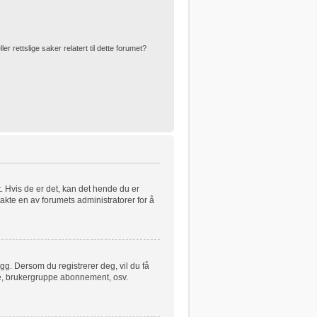
 rettslige saker relatert til dette forumet?
t. Hvis de er det, kan det hende du er
takte en av forumets administratorer for å
egg. Dersom du registrerer deg, vil du få
kere, brukergruppe abonnement, osv.