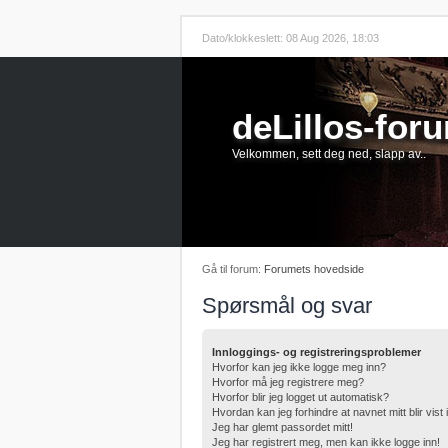
Dato/klokkeslett: 08 Aug 2026, 18:03
deLillos-for
Velkommen, sett deg ned, slapp av..
Gå til forum:
Forumets hovedside
Spørsmål og svar
Innloggings- og registreringsproblemer
Hvorfor kan jeg ikke logge meg inn?
Hvorfor må jeg registrere meg?
Hvorfor blir jeg logget ut automatisk?
Hvordan kan jeg forhindre at navnet mitt blir vist
Jeg har glemt passordet mitt!
Jeg har registrert meg, men kan ikke logge inn!