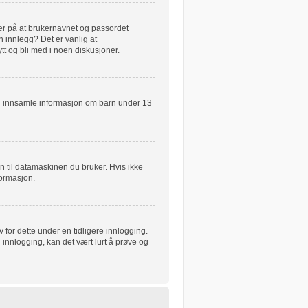
ker på at brukernavnet og passordet
n innlegg? Det er vanlig at
tt og bli med i noen diskusjoner.
kan innsamle informasjon om barn under 13
n til datamaskinen du bruker. Hvis ikke
nformasjon.
for dette under en tidligere innlogging.
 innlogging, kan det vært lurt å prøve og