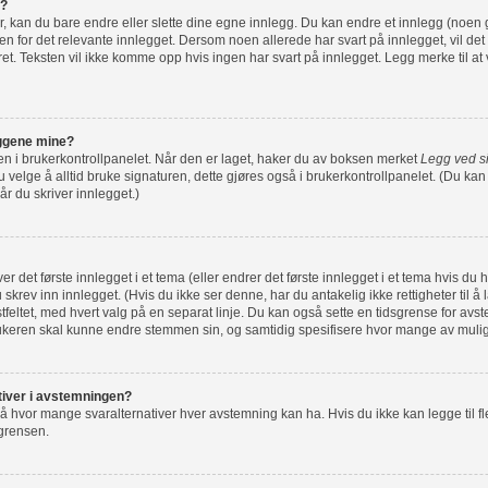
g?
r, kan du bare endre eller slette dine egne innlegg. Du kan endre et innlegg (noen 
n for det relevante innlegget. Dersom noen allerede har svart på innlegget, vil det 
ret. Teksten vil ikke komme opp hvis ingen har svart på innlegget. Legg merke til at 
leggene mine?
e en i brukerkontrollpanelet. Når den er laget, haker du av boksen merket
Legg ved s
velge å alltid bruke signaturen, dette gjøres også i brukerkontrollpanelet. (Du kan f
r du skriver innlegget.)
r det første innlegget i et tema (eller endrer det første innlegget i et tema hvis du 
skrev inn innlegget. (Hvis du ikke ser denne, har du antakelig ikke rettigheter til å 
ekstfeltet, med hvert valg på en separat linje. Du kan også sette en tidsgrense for av
rukeren skal kunne endre stemmen sin, og samtidig spesifisere hvor mange av muli
nativer i avstemningen?
å hvor mange svaralternativer hver avstemning kan ha. Hvis du ikke kan legge til fle
 grensen.