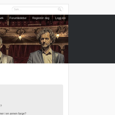
Søk
Forumledelse
Registrer deg
Logg inn
e?
er i en annen farge?