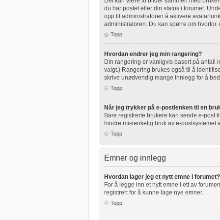
Det kan være to bilder sammen med brukernav
du har postet eller din status i forumet. Unde
opp til administratoren å aktivere avatarfu
administratoren. Du kan spørre om hvorfor.
Topp
Hvordan endrer jeg min rangering?
Din rangering er vanligvis basert på antall 
valgt.) Rangering brukes også til å identifi
skrive unødvendig mange innlegg for å bedre
Topp
Når jeg trykker på e-postlenken til en bruk
Bare registrerte brukere kan sende e-post t
hindre mistenkelig bruk av e-postsystemet
Topp
Emner og innlegg
Hvordan lager jeg et nytt emne i forumet?
For å legge inn et nytt emne i ett av forumen
registrert for å kunne lage nye emner.
Topp