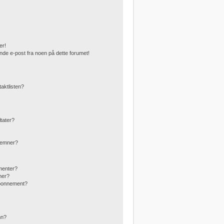
er!
nde e-post fra noen på dette forumet!
taktlisten?
ltater?
g emner?
menter?
mer?
abonnement?
?
nn?