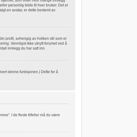
 stjerner, som viser hvor mange innlegg
eller personlig bilde til hver bruker. Det er
lgt en avatar, er dette bestemt av
in profil, avhengig av hvilken stil som er
ering. Vennligst ikke utnytt forumet ved å
all innlegg du har satt inn.
ivert denne funksjonen.) Dette for å
mne". I de fleste tilfeller må du være