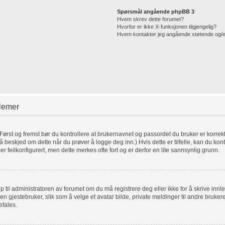
Spørsmål angående phpBB 3
Hvem skrev dette forumet?
Hvorfor er ikke X-funksjonen tilgjengelig?
Hvem kontakter jeg angående støtende og/eller
blemer
. Først og fremst bør du kontrollere at brukernavnet og passordet du bruker er korrek
få beskjed om dette når du prøver å logge deg inn.) Hvis dette er tilfelle, kan du kon
er feilkonfigurert, men dette merkes ofte fort og er derfor en lite sannsynlig grunn.
pp til administratoren av forumet om du må registrere deg eller ikke for å skrive innl
for en gjestebruker, slik som å velge et avatar bilde, private meldinger til andre bru
efales.