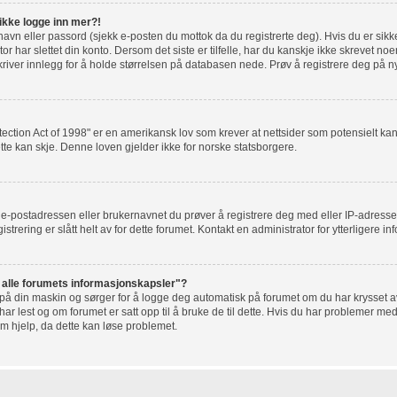
 ikke logge inn mer?!
rnavn eller passord (sjekk e-posten du mottok da du registrerte deg). Hvis du er sik
r har slettet din konto. Dersom det siste er tilfelle, har du kanskje ikke skrevet noe
river innlegg for å holde størrelsen på databasen nede. Prøv å registrere deg på ny
tection Act of 1998" er en amerikansk lov som krever at nettsider som potensielt 
tte kan skje. Denne loven gjelder ikke for norske statsborgere.
t e-postadressen eller brukernavnet du prøver å registrere deg med eller IP-adresse
gistrering er slått helt av for dette forumet. Kontakt en administrator for ytterligere i
t alle forumets informasjonskapsler"?
 på din maskin og sørger for å logge deg automatisk på forumet om du har krysset av 
r lest og om forumet er satt opp til å bruke de til dette. Hvis du har problemer med
om hjelp, da dette kan løse problemet.