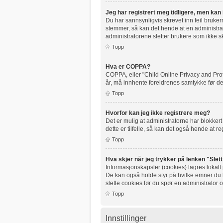
Jeg har registrert meg tidligere, men kan
Du har sannsynligvis skrevet inn feil bruke
stemmer, så kan det hende at en administrato
administratorene sletter brukere som ikke sk
Topp
Hva er COPPA?
COPPA, eller "Child Online Privacy and Pro
år, må innhente foreldrenes samtykke før de
Topp
Hvorfor kan jeg ikke registrere meg?
Det er mulig at administratorne har blokker
dette er tilfelle, så kan det også hende at re
Topp
Hva skjer når jeg trykker på lenken "Slet
Informasjonskapsler (cookies) lagres lokalt
De kan også holde styr på hvilke emner du ha
slette cookies før du spør en administrator 
Topp
Innstillinger