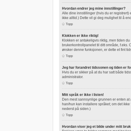
Hvordan endrer jeg mine innstillinger?
Alle dine innstillinger (hvis du er registrert
ikke alltid.) Dette vil gi deg mulighet til å en
Topp
Klokken er ikke riktig!
Klokken er antakeligvis riktig, men tiden du
brukerkontrollpanelet til ditt område, f.eks
ønsker denne funksjonen, er dette et fint tid
Topp
Jeg har forandret tidssonen og tiden er for
Hvis du er sikker på at du har satt både tids
administrator.
Topp
Mitt språk er ikke i listen!
Den mest sannsynlige grunnen er enten at adm
han/hun kan installere språket; om det ikk
nederst på siden.)
Topp
Hvordan viser jeg et bilde under mitt bru