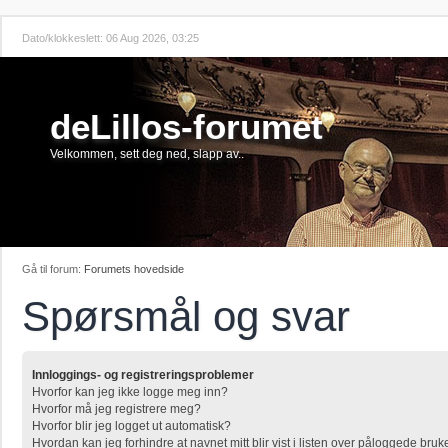
Dato/klokkeslett: 06 Aug 2026, 03:25
deLillos-forumet
Velkommen, sett deg ned, slapp av..
Gå til forum:
Forumets hovedside
Spørsmål og svar
Innloggings- og registreringsproblemer
Hvorfor kan jeg ikke logge meg inn?
Hvorfor må jeg registrere meg?
Hvorfor blir jeg logget ut automatisk?
Hvordan kan jeg forhindre at navnet mitt blir vist i listen over påloggede bruk