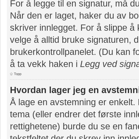
For å legge til en signatur, må du
Når den er laget, haker du av 
skriver innlegget. For å slippe 
velge å alltid bruke signaturen, 
brukerkontrollpanelet. (Du kan fo
å ta vekk haken i
Legg ved signa
Topp
Hvordan lager jeg en avstemn
Å lage en avstemning er enkelt. N
tema (eller endrer det første inn
rettighetene) burde du se en fa
tekstfeltet der du skrev inn innl