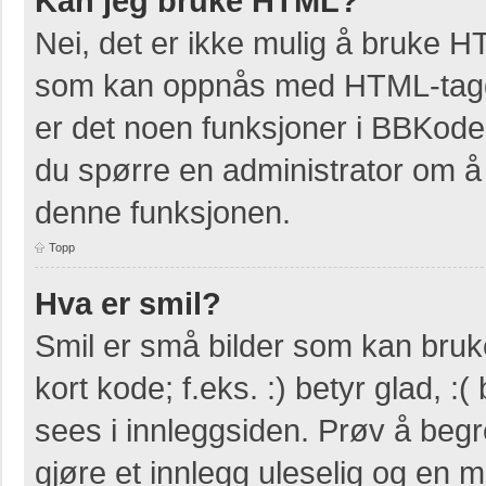
Kan jeg bruke HTML?
Nei, det er ikke mulig å bruke H
som kan oppnås med HTML-tag
er det noen funksjoner i BBKode
du spørre en administrator om å 
denne funksjonen.
Topp
Hva er smil?
Smil er små bilder som kan bruke
kort kode; f.eks. :) betyr glad, :(
sees i innleggsiden. Prøv å beg
gjøre et innlegg uleselig og en